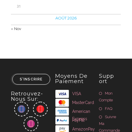
31
AOÛT 2026
« Nov
Moyens De
Supp
S'INSCRIRE
Paiement
Ort
Retrouvez-
Mon
VISA
Nous Sur:
Compte
MasterCard
FAQ
American
Suivre
Express
PayPal
Ma
AmazonPay
Commande