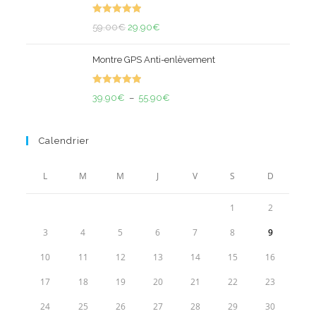
était :
est :
Note
5.00
29.00€.
Le
19.90€.
Le
59.00
€
29.90
€
sur 5
prix
prix
Montre GPS Anti-enlèvement
initial
actuel
était :
est :
Note
5.00
59.00€.
29.90€.
Plage
39.90
€
–
55.90
€
sur 5
de
prix :
Calendrier
39.90€
à
L
M
M
J
V
S
D
55.90€
1
2
3
4
5
6
7
8
9
10
11
12
13
14
15
16
17
18
19
20
21
22
23
24
25
26
27
28
29
30