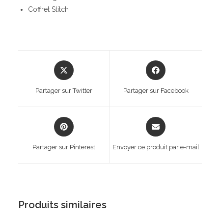
Coffret Stitch
Opens
Opens
in
in
a
a
Partager sur Twitter
Partager sur Facebook
new
new
window
window
Opens
Opens
in
in
a
a
Partager sur Pinterest
Envoyer ce produit par e-mail
new
new
window
window
Produits similaires