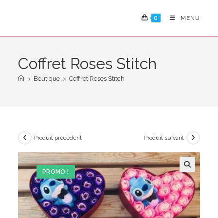
Skip
to
0
MENU
content
Coffret Roses Stitch
>
Boutique
>
Coffret Roses Stitch
Produit précédent
Produit suivant
PROMO !