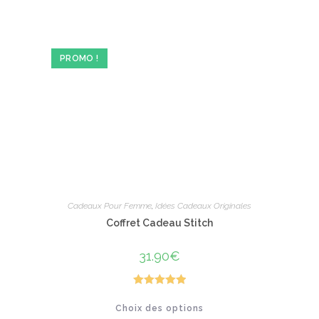
PROMO !
Cadeaux Pour Femme
,
Idées Cadeaux Originales
Coffret Cadeau Stitch
31.90
€
Note
5.00
Ce
Choix des options
produit
sur 5