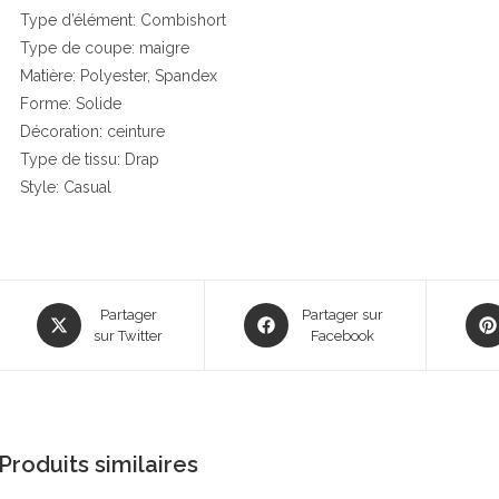
Type d’élément: Combishort
Type de coupe: maigre
Matière: Polyester, Spandex
Forme: Solide
Décoration: ceinture
Type de tissu: Drap
Style: Casual
Opens
Opens
Ope
Partager
Partager sur
in
sur Twitter
in
Facebook
in
a
a
a
new
new
new
window
window
win
Produits similaires