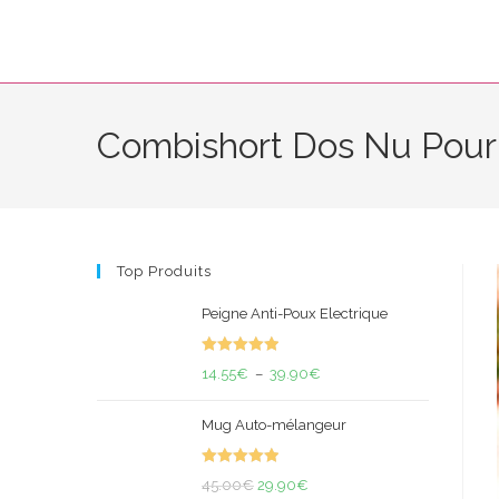
Skip
to
content
Combishort Dos Nu Pou
Top Produits
Peigne Anti-Poux Electrique
Note
5.00
Plage
14.55
€
–
39.90
€
sur 5
de
Mug Auto-mélangeur
prix :
14.55€
Note
5.00
Le
Le
à
45.00
€
29.90
€