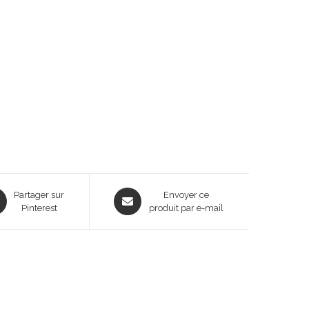
ns
Opens
Partager sur
Envoyer ce
Pinterest
in
produit par e-mail
a
new
dow
window