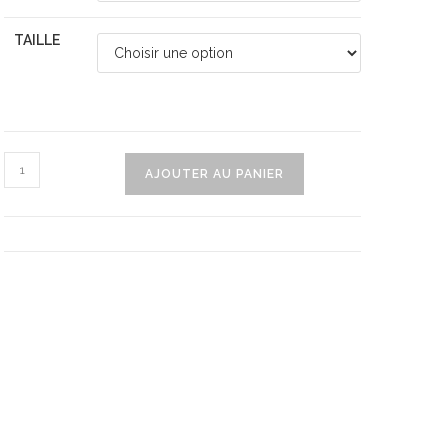
TAILLE
quantité
AJOUTER AU PANIER
de
Combishort
Dos
Nu
Pour
Femmes