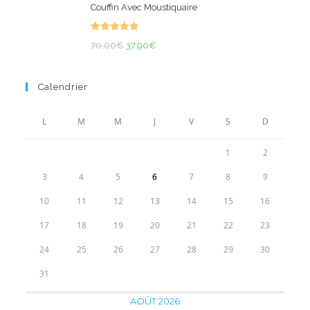
Couffin Avec Moustiquaire
initial
actuel
était :
est :
Note
4.94
70.00€.
Le
Le
39.90€.
70.00
€
37.90
€
sur 5
prix
prix
initial
actuel
Calendrier
était :
est :
70.00€.
37.90€.
L
M
M
J
V
S
D
1
2
3
4
5
6
7
8
9
10
11
12
13
14
15
16
17
18
19
20
21
22
23
24
25
26
27
28
29
30
31
AOÛT 2026