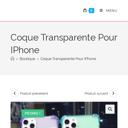
Skip
to
0
MENU
content
Coque Transparente Pour
IPhone
>
Boutique
>
Coque Transparente Pour IPhone
Produit précédent
Produit suivant
PROMO !