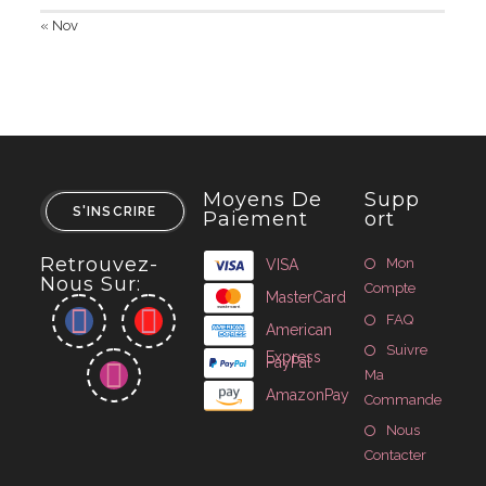
« Nov
Moyens De
Supp
S'INSCRIRE
Paiement
Ort
Retrouvez-
Mon
VISA
Nous Sur:
Compte
MasterCard
FAQ
American
Suivre
Express
PayPal
Ma
AmazonPay
Commande
Nous
Contacter