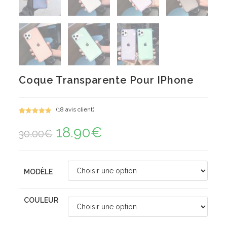
Coque Transparente Pour IPhone
(
18
avis client)
Noté
18
5.00
18.90
€
Le
Le
sur 5
30.00
€
prix
prix
basé sur
initial
actuel
notations
était :
est :
30.00€.
18.90€.
client
MODÈLE
COULEUR