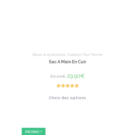
Bijoux & accessoires
,
Cadeaux Pour Femme
Sac A Main En Cuir
Le
29.90
€
Le
60.00
€
prix
prix
initial
actuel
était :
est :
60.00€.
29.90€.
Note
5.00
Ce
Choix des options
produit
sur 5
a
plusieurs
variations.
Les
options
peuvent
être
PROMO !
choisies