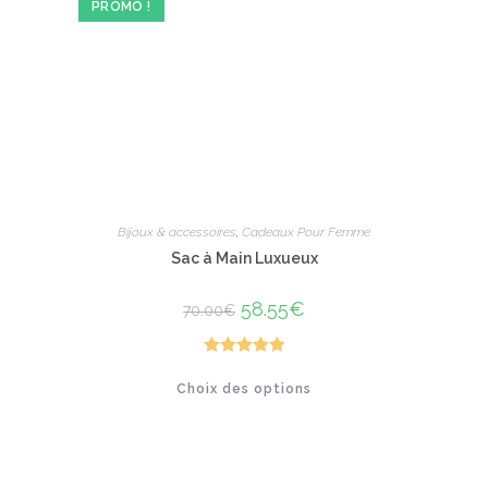
PROMO !
choisies
sur
la
page
du
produit
Bijoux & accessoires
,
Cadeaux Pour Femme
Sac à Main Luxueux
Le
58.55
€
Le
70.00
€
prix
prix
initial
actuel
était :
est :
70.00€.
58.55€.
Note
5.00
Ce
Choix des options
produit
sur 5
a
plusieurs
variations.
Les
options
peuvent