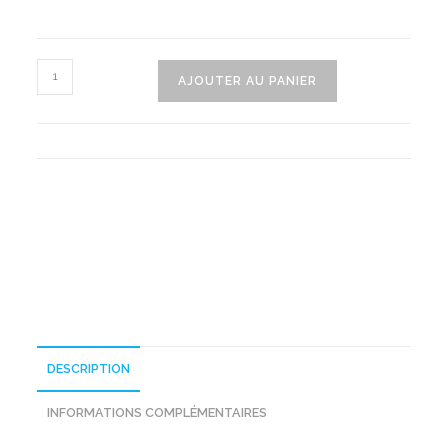
quantité
AJOUTER AU PANIER
de
Coque
Transparente
Pour
IPhone
DESCRIPTION
INFORMATIONS COMPLÉMENTAIRES