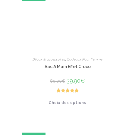
sur
la
page
du
produit
Bijoux & accessoires
,
Cadeaux Pour Femme
Sac A Main Effet Croco
Le
39.90
€
Le
80.00
€
prix
prix
initial
actuel
était :
est :
80.00€.
39.90€.
Note
5.00
Ce
Choix des options
produit
sur 5
a
plusieurs
variations.
Les
options
peuvent
être