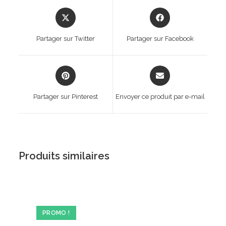
Opens
Opens
in
in
a
a
Partager sur Twitter
Partager sur Facebook
new
new
window
window
Opens
Opens
in
in
a
a
Partager sur Pinterest
Envoyer ce produit par e-mail
new
new
window
window
Produits similaires
PROMO !