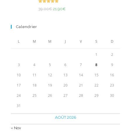
39.90€
Note
5.00
Le
Le
à
39.00
€
21.90
€
sur 5
prix
prix
55.90€
initial
actuel
Calendrier
était :
est :
39.00€.
21.90€.
L
M
M
J
V
S
D
1
2
3
4
5
6
7
8
9
10
11
12
13
14
15
16
17
18
19
20
21
22
23
24
25
26
27
28
29
30
31
AOÛT 2026
« Nov