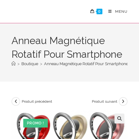
Skip
to
0
MENU
content
Anneau Magnétique
Rotatif Pour Smartphone
>
Boutique
>
Anneau Magnétique Rotatif Pour Smartphone
Produit précédent
Produit suivant
PROMO !