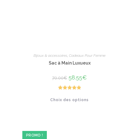
la
page
du
produit
Bijoux & accessoires
,
Cadeaux Pour Femme
Sac à Main Luxueux
Le
58.55
€
Le
70.00
€
prix
prix
initial
actuel
était :
est :
70.00€.
58.55€.
Note
5.00
Ce
Choix des options
produit
sur 5
a
plusieurs
variations.
Les
options
peuvent
être
PROMO !
choisies