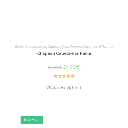
Bijoux & accessoires
,
Cadeaux Pour Femme
,
Vacances & Rentrée
Chapeau Capeline En Paille
Le
25.90
€
Le
50.00
€
prix
prix
initial
actuel
était :
est :
50.00€.
25.90€.
Note
5.00
Ce
Choix des options
produit
sur 5
a
plusieurs
variations.
Les
options
peuvent
être
PROMO !
choisies
sur