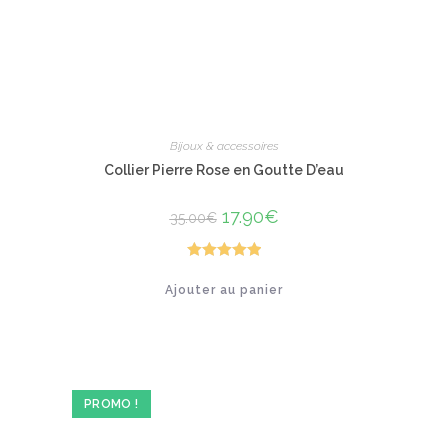
Bijoux & accessoires
Collier Pierre Rose en Goutte D’eau
Le
17.90
€
Le
35.00
€
prix
prix
initial
actuel
était :
est :
35.00€.
17.90€.
Note
5.00
Ajouter au panier
sur 5
PROMO !