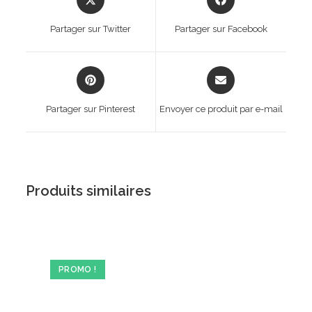
in
in
a
a
Partager sur Twitter
Partager sur Facebook
new
new
window
window
Opens
Opens
in
in
a
a
Partager sur Pinterest
Envoyer ce produit par e-mail
new
new
window
window
Produits similaires
PROMO !