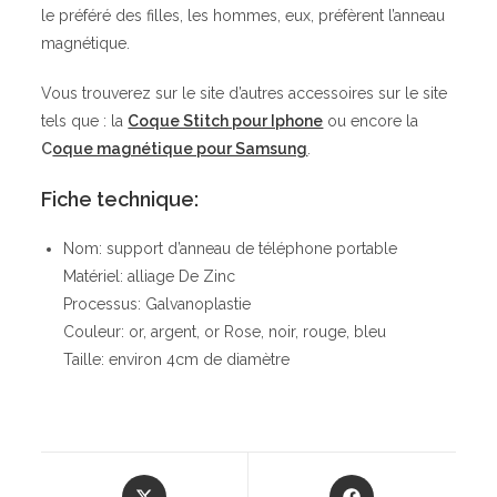
le préféré des filles, les hommes, eux, préfèrent l’anneau
magnétique.
Vous trouverez sur le site d’autres accessoires sur le site
tels que : la
Coque Stitch pour Iphone
ou encore la
C
oque magnétique pour Samsung
.
Fiche technique:
Nom: support d’anneau de téléphone portable
Matériel: alliage De Zinc
Processus: Galvanoplastie
Couleur: or, argent, or Rose, noir, rouge, bleu
Taille: environ 4cm de diamètre
Opens
Opens