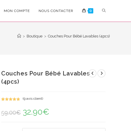
TOGGLE
MON COMPTE
NOUS CONTACTER
0
WEBSITE
>
Boutique
>
Couches Pour Bébé Lavables (4pcs)
SEARCH
Couches Pour Bébé Lavables
(4pcs)
(
9
avis client)
Noté
9
5.00
32.90
€
Le
Le
sur 5
59.00
€
prix
prix
basé sur
initial
actuel
notations
était :
est :
59.00€.
32.90€.
client