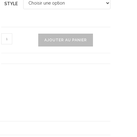
STYLE
quantité
AJOUTER AU PANIER
de
Couches
Pour
Bébé
Lavables
(4pcs)