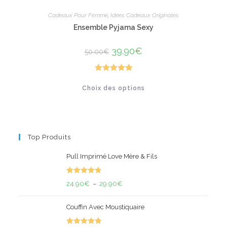
Cadeaux Pour Femme
,
Idées Cadeaux Originales
Ensemble Pyjama Sexy
Le
39.90
€
Le
50.00
€
prix
prix
initial
actuel
était :
est :
50.00€.
39.90€.
Note
5.00
Ce
Choix des options
produit
sur 5
a
plusieurs
variations.
Les
options
peuvent
Top Produits
être
choisies
sur
Pull Imprimé Love Mère & Fils
la
page
du
Note
4.78
produit
Plage
24.90
€
–
29.90
€
sur 5
de
Couffin Avec Moustiquaire
prix :
24.90€