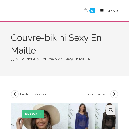
Skip
to
0
MENU
content
Couvre-bikini Sexy En
Maille
>
Boutique
>
Couvre-bikini Sexy En Maille
Produit précédent
Produit suivant
PROMO !