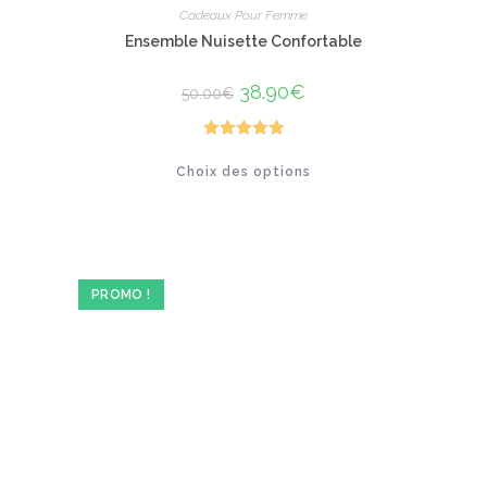
Cadeaux Pour Femme
Ensemble Nuisette Confortable
Le
38.90
€
Le
50.00
€
prix
prix
initial
actuel
était :
est :
50.00€.
38.90€.
Note
5.00
Ce
Choix des options
produit
sur 5
a
plusieurs
variations.
Les
options
peuvent
être
PROMO !
choisies
sur
la
page
du
produit