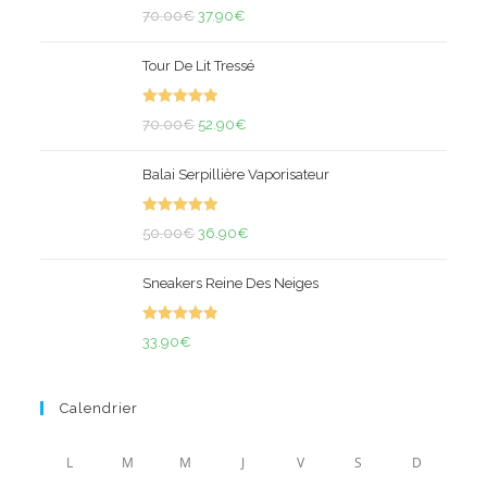
Note
4.94
Le
Le
à
70.00
€
37.90
€
sur 5
prix
prix
29.90€
Tour De Lit Tressé
initial
actuel
était :
est :
Note
5.00
70.00€.
Le
37.90€.
Le
70.00
€
52.90
€
sur 5
prix
prix
Balai Serpillière Vaporisateur
initial
actuel
était :
est :
Note
5.00
70.00€.
Le
52.90€.
Le
50.00
€
36.90
€
sur 5
prix
prix
Sneakers Reine Des Neiges
initial
actuel
était :
est :
Note
4.94
50.00€.
36.90€.
33.90
€
sur 5
Calendrier
L
M
M
J
V
S
D