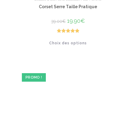
Corset Serre Taille Pratique
Le
19.90
€
Le
39.00
€
prix
prix
initial
actuel
était :
est :
39.00€.
19.90€.
Note
5.00
Ce
Choix des options
produit
sur 5
a
plusieurs
variations.
Les
options
peuvent
être
PROMO !
choisies
sur
la
page
du
produit