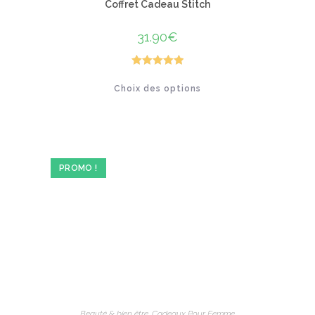
Coffret Cadeau Stitch
31.90
€
Note
5.00
Ce
Choix des options
produit
sur 5
a
plusieurs
variations.
Les
options
peuvent
être
PROMO !
choisies
sur
la
page
du
produit
Beauté & bien être
,
Cadeaux Pour Femme