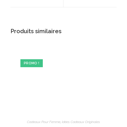
new
new
window
window
Produits similaires
PROMO !
Cadeaux Pour Femme
,
Idées Cadeaux Originales