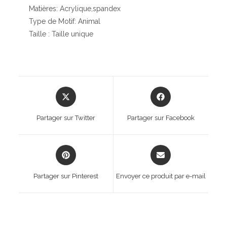
Matières: Acrylique,spandex
Type de Motif: Animal
Taille : Taille unique
Opens
Opens
in
in
a
a
Partager sur Twitter
Partager sur Facebook
new
new
window
window
Opens
Opens
in
in
a
a
Partager sur Pinterest
Envoyer ce produit par e-mail
new
new
window
window