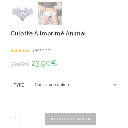
Culotte A Imprimé Animal
(
9
avis client)
Noté
9
4.78
23.90
€
Le
Le
sur 5
30.00
€
prix
prix
basé sur
initial
actuel
notations
était :
est :
30.00€.
23.90€.
client
TYPE
quantité
AJOUTER AU PANIER
de