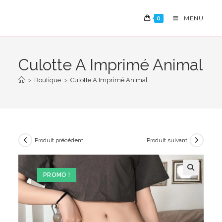
Skip
to
0
MENU
content
Culotte A Imprimé Animal
>
Boutique
>
Culotte A Imprimé Animal
Produit précédent
Produit suivant
PROMO !