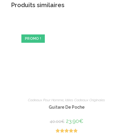
Produits similaires
PROMO !
Cadeaux Pour Homme
,
Idées Cadeaux Originales
Guitare De Poche
Le
23.90
€
Le
40.00
€
prix
prix
initial
actuel
était :
est :