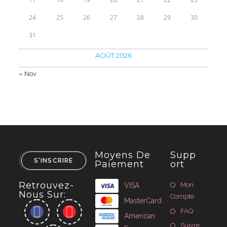
24
25
26
27
28
29
30
31
AOÛT 2026
« Nov
Moyens De
Supp
S'INSCRIRE
Paiement
Ort
Retrouvez-
Mon
VISA
Nous Sur:
Compte
MasterCard
FAQ
American
Suivre