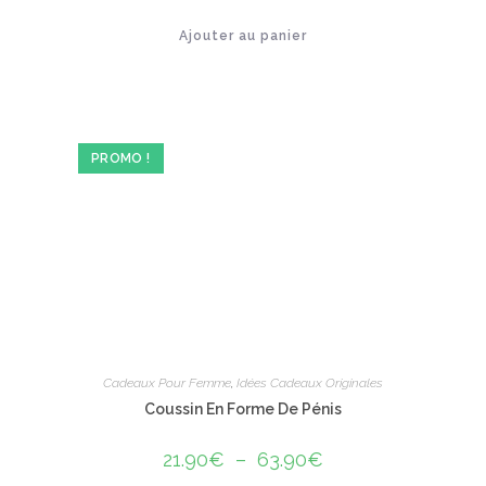
40.00€.
23.90€.
Note
5.00
Ajouter au panier
sur 5
PROMO !
Cadeaux Pour Femme
,
Idées Cadeaux Originales
Coussin En Forme De Pénis
21.90
€
–
63.90
€
Plage
de