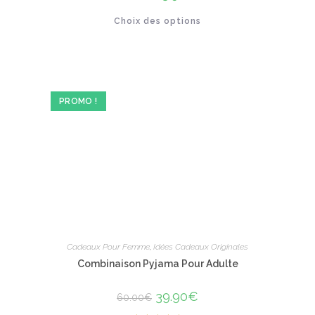
prix
prix
initial
actuel
Ce
Choix des options
était :
est :
produit
49.00€.
23.90€.
a
plusieurs
variations.
Les
options
peuvent
être
PROMO !
choisies
sur
la
page
du
produit
Cadeaux Pour Femme
,
Idées Cadeaux Originales
Combinaison Pyjama Pour Adulte
Le
39.90
€
Le
60.00
€
prix
prix
initial
actuel