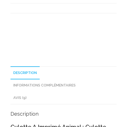
Culotte
A
Imprimé
Animal
DESCRIPTION
INFORMATIONS COMPLÉMENTAIRES
AVIS (9)
Description