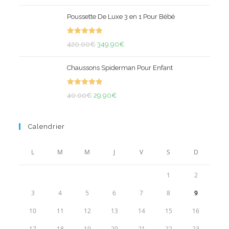
sur 5
de
Poussette De Luxe 3 en 1 Pour Bébé
prix :
39.90€
Note
5.00
Le
à
Le
420.00
€
349.90
€
sur 5
prix
55.90€
prix
Chaussons Spiderman Pour Enfant
initial
actuel
était :
est :
Note
5.00
Le
420.00€.
Le
349.90€.
40.00
€
29.90
€
sur 5
prix
prix
initial
actuel
Calendrier
était :
est :
40.00€.
29.90€.
L
M
M
J
V
S
D
1
2
3
4
5
6
7
8
9
10
11
12
13
14
15
16
17
18
19
20
21
22
23