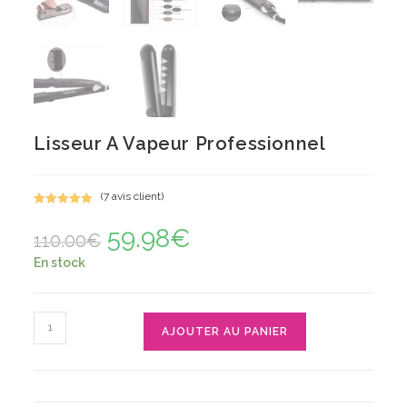
Lisseur A Vapeur Professionnel
(
7
avis client)
Noté
7
5.00
59.98
€
Le
Le
sur 5
110.00
€
prix
prix
basé sur
initial
actuel
En stock
notations
était :
est :
110.00€.
59.98€.
client
quantité
AJOUTER AU PANIER
de
Lisseur
A