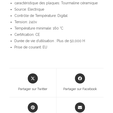
caractéristique des plaques: Tourmaline céramique
Source: Electrique
Contrôle de Température: Digital
Tension: 240v
Température minimale: 160 °C
Certification: CE
Durée de vie d’utilisation : Plus de 50,000 H
Prise de courant: EU
Opens
Opens
in
in
a
a
Partager sur Twitter
Partager sur Facebook
new
new
window
window
Opens
Opens
in
in