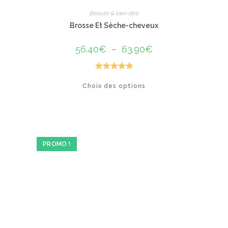
Beauté & bien être
Brosse Et Sèche-cheveux
56.40
€
–
63.90
€
Plage
de
prix :
56.40€
à
Note
5.00
Ce
63.90€
Choix des options
produit
sur 5
a
plusieurs
variations.
Les
options
peuvent
être
PROMO !
choisies
sur
la
page
du
produit