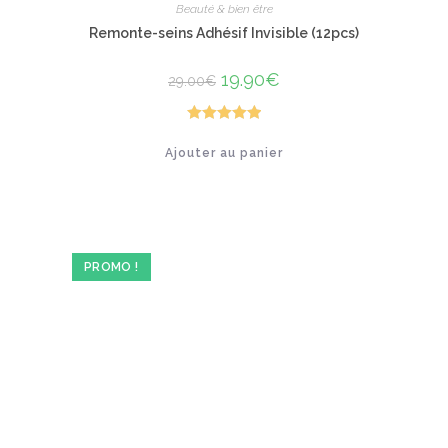
Beauté & bien être
Remonte-seins Adhésif Invisible (12pcs)
Le
19.90
€
Le
29.00
€
prix
prix
initial
actuel
était :
est :
29.00€.
19.90€.
Note
5.00
Ajouter au panier
sur 5
PROMO !