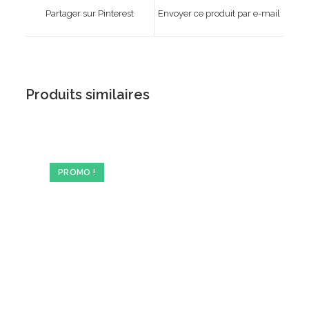
a
a
Partager sur Pinterest
Envoyer ce produit par e-mail
new
new
window
window
Produits similaires
PROMO !