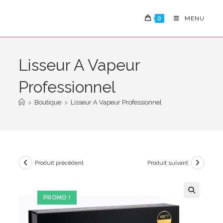
Skip
to
0
MENU
content
Lisseur A Vapeur
Professionnel
>
Boutique
>
Lisseur A Vapeur Professionnel
Produit précédent
Produit suivant
PROMO !