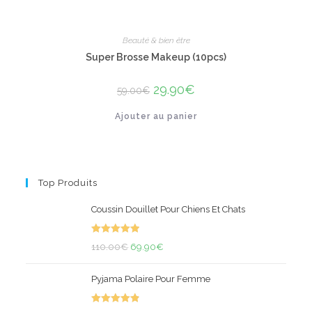
Beauté & bien être
Super Brosse Makeup (10pcs)
Le
29.90
€
Le
59.00
€
prix
prix
initial
actuel
Ajouter au panier
était :
est :
59.00€.
29.90€.
Top Produits
Coussin Douillet Pour Chiens Et Chats
Note
5.00
Le
Le
110.00
€
69.90
€
sur 5
prix
prix
Pyjama Polaire Pour Femme
initial
actuel
était :
est :
Note
4.91