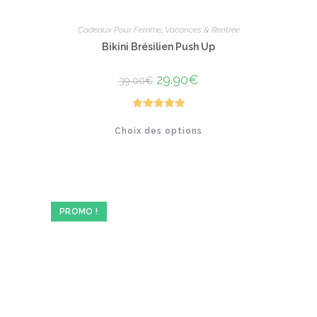
Cadeaux Pour Femme
,
Vacances & Rentrée
Bikini Brésilien Push Up
Le
29.90
€
Le
39.00
€
prix
prix
initial
actuel
était :
est :
39.00€.
29.90€.
Note
5.00
Ce
Choix des options
produit
sur 5
a
plusieurs
variations.
Les
options
peuvent
être
PROMO !
choisies
sur
la
page
du
produit