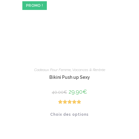
être
PROMO !
choisies
sur
la
page
du
produit
Cadeaux Pour Femme
,
Vacances & Rentrée
Bikini Push up Sexy
Le
29.90
€
Le
40.00
€
prix
prix
initial
actuel
était :
est :
40.00€.
29.90€.
Note
5.00
Ce
Choix des options
produit
sur 5
a
plusieurs
variations.
Les
options