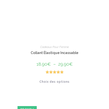
sur
la
page
du
produit
Cadeaux Pour Femme
Collant Élastique Incassable
18.90
€
–
29.90
€
Plage
de
prix :
18.90€
à
Note
5.00
Ce
29.90€
Choix des options
produit
sur 5
a
plusieurs
variations.
Les
options
peuvent
être