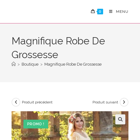
Skip
to
0
MENU
content
Magnifique Robe De
Grossesse
>
Boutique
>
Magnifique Robe De Grossesse
Produit précédent
Produit suivant
PROMO !