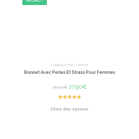
PROMO !
choisies
sur
la
page
du
produit
Cadeaux Pour Femme
Bonnet Avec Perles Et Strass Pour Femmes
Le
27.90
€
Le
39.00
€
prix
prix
initial
actuel
était :
est :
39.00€.
27.90€.
Note
4.92
Ce
Choix des options
produit
sur 5
a
plusieurs
variations.
Les
options
peuvent