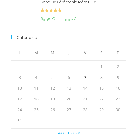
Robe De Cérémonie Mère Fille
initial
actuel
était :
est :
Note
5.00
70.00€.
52.90€.
Plage
89.90
€
–
119.90
€
sur 5
de
prix :
Calendrier
89.90€
à
L
M
M
J
V
S
D
119.90€
1
2
3
4
5
6
7
8
9
10
11
12
13
14
15
16
17
18
19
20
21
22
23
24
25
26
27
28
29
30
31
AOÛT 2026