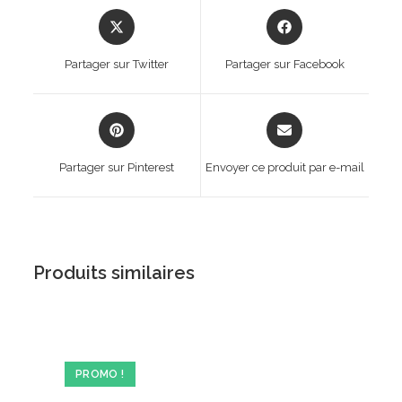
Opens
Opens
in
in
a
a
Partager sur Twitter
Partager sur Facebook
new
new
window
window
Opens
Opens
in
in
a
a
Partager sur Pinterest
Envoyer ce produit par e-mail
new
new
window
window
Produits similaires
PROMO !