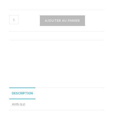
quantité
AJOUTER AU PANIER
de
Magnifique
Robe
De
Grossesse
DESCRIPTION
AVIS (11)