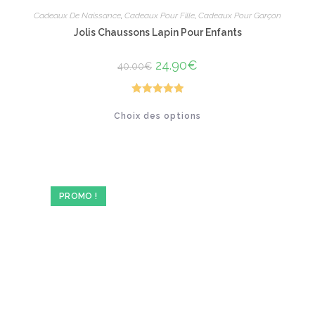
Cadeaux De Naissance
,
Cadeaux Pour Fille
,
Cadeaux Pour Garçon
Jolis Chaussons Lapin Pour Enfants
Le
24.90
€
Le
40.00
€
prix
prix
initial
actuel
était :
est :
40.00€.
24.90€.
Note
5.00
Ce
Choix des options
produit
sur 5
a
plusieurs
variations.
Les
options
peuvent
être
PROMO !
choisies
sur
la
page
du
produit