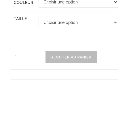
COULEUR
TAILLE
quantité
AJOUTER AU PANIER
de
Manteau
Fourrure
Avec
Perles
Pour
Fille