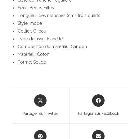
Sexe: Bébés Filles
Longueur des manches (cm): trois quarts
Style: mode
Collier: O-cou
Type de tissu: Flanelle
Composition du matériau: Cartoon
Matériel : Coton
Forme: Solide
Opens
Opens
in
in
a
a
Partager sur Twitter
Partager sur Facebook
new
new
window
window
Opens
Opens