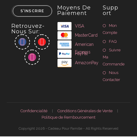
Moyens De
Supp
S'INSCRIRE
Paiement
Ort
Retrouvez-
Mon
VISA
Nous Sur:
Compte
MasterCard
FAQ
American
Suivre
Express
PayPal
Ma
AmazonPay
Commande
Nous
Contacter
Confidencialité
Conditions Générales de Vente
Politique de Rembourcement
Copyright 2026 - Cadeau Pour Famille - All Rights Reserved