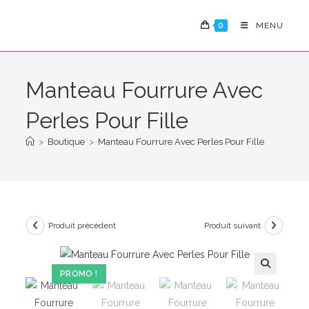
Skip
to
0
MENU
content
Manteau Fourrure Avec
Perles Pour Fille
>
Boutique
>
Manteau Fourrure Avec Perles Pour Fille
Produit précédent
Produit suivant
PROMO !