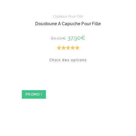
Cadeaux Pour Fille
Doudoune A Capuche Pour Fille
Le
37.90
€
Le
80.00
€
prix
prix
initial
actuel
était :
est :
80.00€.
37.90€.
Note
5.00
Ce
Choix des options
produit
sur 5
a
plusieurs
variations.
Les
options
peuvent
être
PROMO !
choisies
sur
la
page
du
produit