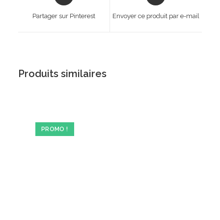
in
in
a
a
Partager sur Pinterest
Envoyer ce produit par e-mail
new
new
window
window
Produits similaires
PROMO !