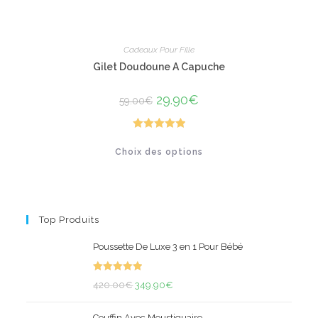
Cadeaux Pour Fille
Gilet Doudoune A Capuche
Le
29.90
€
Le
59.00
€
prix
prix
initial
actuel
était :
est :
59.00€.
29.90€.
Note
5.00
Ce
Choix des options
produit
sur 5
a
plusieurs
variations.
Les
options
peuvent
Top Produits
être
choisies
sur
Poussette De Luxe 3 en 1 Pour Bébé
la
page
du
Note
5.00
produit
Le
Le
420.00
€
349.90
€
sur 5
prix
prix
Couffin Avec Moustiquaire