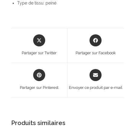
Type de tissu: peiné
Opens
Opens
in
in
a
a
Partager sur Twitter
Partager sur Facebook
new
new
window
window
Opens
Opens
in
in
a
a
Partager sur Pinterest
Envoyer ce produit par e-mail
new
new
window
window
Produits similaires