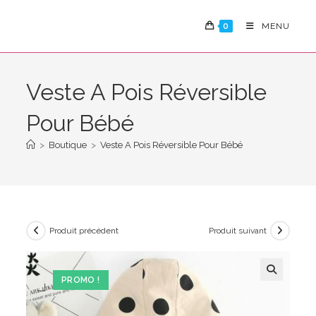
Skip
to
0
MENU
content
Veste A Pois Réversible
Pour Bébé
>
Boutique
>
Veste A Pois Réversible Pour Bébé
Produit précédent
Produit suivant
PROMO !