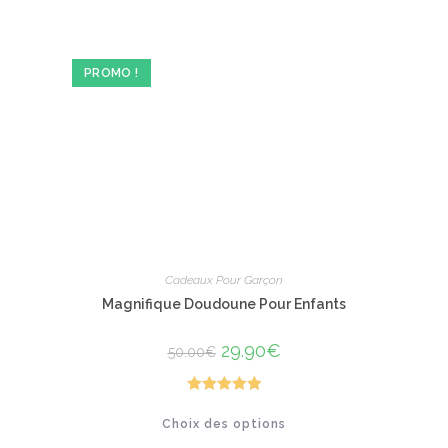
PROMO !
Cadeaux Pour Garçon
Magnifique Doudoune Pour Enfants
Le
29.90
€
Le
50.00
€
prix
prix
initial
actuel
était :
est :
50.00€.
29.90€.
Note
5.00
Ce
Choix des options
produit
sur 5
a