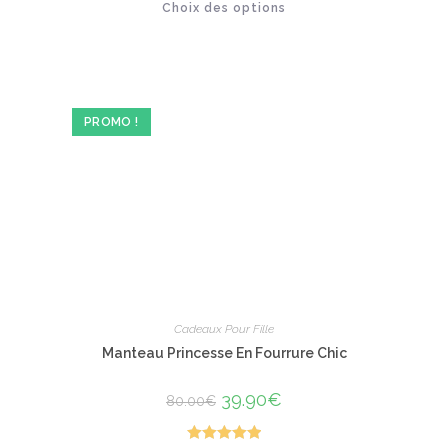
Choix des options
produit
sur 5
a
plusieurs
variations.
Les
options
peuvent
être
PROMO !
choisies
sur
la
page
du
produit
Cadeaux Pour Fille
Manteau Princesse En Fourrure Chic
Le
39.90
€
Le
80.00
€
prix
prix
initial
actuel
était :
est :