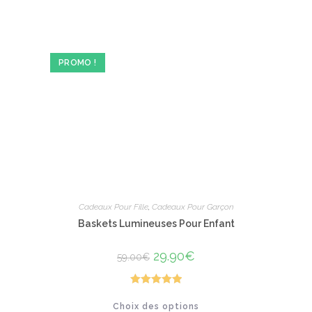
plusieurs
variations.
Les
options
peuvent
être
PROMO !
choisies
sur
la
page
du
produit
Cadeaux Pour Fille
,
Cadeaux Pour Garçon
Baskets Lumineuses Pour Enfant
Le
29.90
€
Le
59.00
€
prix
prix
initial
actuel
était :
est :
59.00€.
29.90€.
Note
5.00
Ce
Choix des options
produit
sur 5