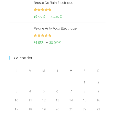
Brosse De Bain Electrique
initial
actuel
était :
est :
Note
4.93
70.00€.
52.90€.
Plage
18.90
€
–
39.90
€
sur 5
de
Peigne Anti-Poux Electrique
prix :
18.90€
Note
5.00
Plage
à
14.55
€
–
39.90
€
sur 5
de
39.90€
prix :
Calendrier
14.55€
à
L
M
M
J
V
S
D
39.90€
1
2
3
4
5
6
7
8
9
10
11
12
13
14
15
16
17
18
19
20
21
22
23