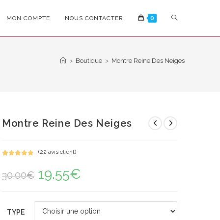
TOGGLE
MON COMPTE
NOUS CONTACTER
0
WEBSITE
>
Boutique
>
Montre Reine Des Neiges
SEARCH
Montre Reine Des Neiges
(
22
avis client)
Noté
22
4.91
19.55
€
Le
Le
sur 5
30.00
€
prix
prix
basé sur
initial
actuel
notations
était :
est :
30.00€.
19.55€.
client
TYPE