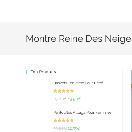
Skip
to
content
Montre Reine Des Neige
Top Produits
Baskets Converse Pour Bébé
Note
5.00
Le
Le
29.00
€
19.90
€
sur 5
prix
prix
Pantoufles Alpaga Pour Femmes
initial
actuel
était :
est :
Note
4.95
Le
29.00€.
Le
19.90€.
35.00
€
22.55
€