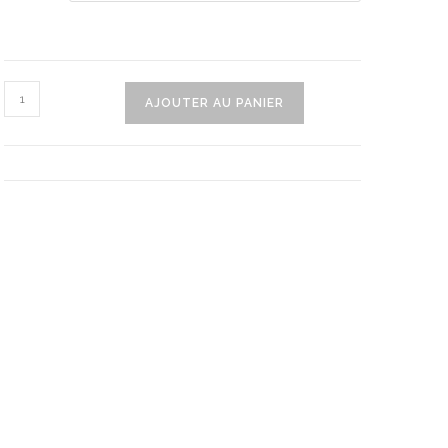
quantité
AJOUTER AU PANIER
de
Montre
Reine
Des
Neiges