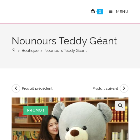
Skip
to
0
MENU
content
Nounours Teddy Géant
>
Boutique
>
Nounours Teddy Géant
Produit précédent
Produit suivant
PROMO !