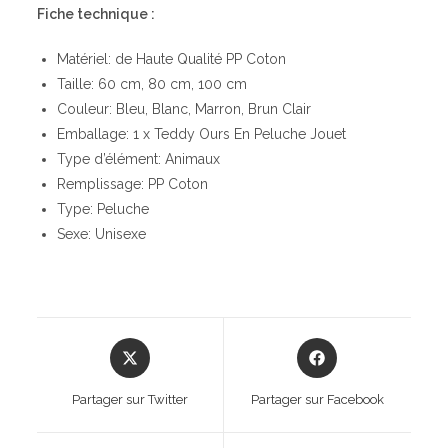
Fiche technique :
Matériel: de Haute Qualité PP Coton
Taille: 60 cm, 80 cm, 100 cm
Couleur: Bleu, Blanc, Marron, Brun Clair
Emballage: 1 x Teddy Ours En Peluche Jouet
Type d’élément: Animaux
Remplissage: PP Coton
Type: Peluche
Sexe: Unisexe
Opens
Opens
in
in
a
a
Partager sur Twitter
Partager sur Facebook
new
new
window
window