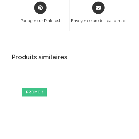
Opens
Opens
in
in
a
a
Partager sur Pinterest
Envoyer ce produit par e-mail
new
new
window
window
Produits similaires
PROMO !