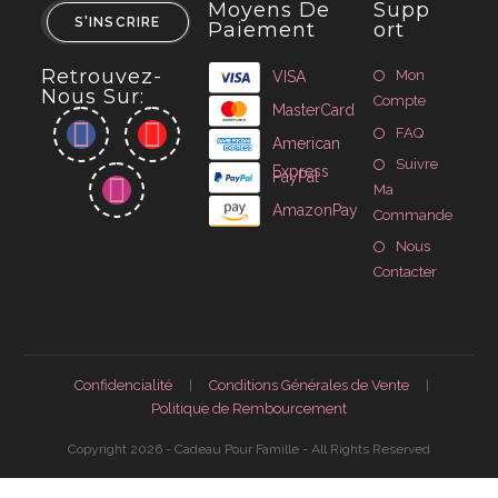
Moyens De
Supp
S'INSCRIRE
Paiement
Ort
Retrouvez-
Mon
VISA
Nous Sur:
Compte
MasterCard
FAQ
American
Suivre
Express
PayPal
Ma
AmazonPay
Commande
Nous
Contacter
Confidencialité
Conditions Générales de Vente
Politique de Rembourcement
Copyright 2026 - Cadeau Pour Famille - All Rights Reserved