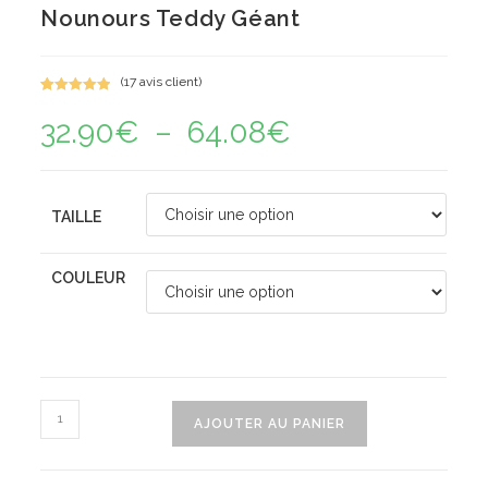
Nounours Teddy Géant
(
17
avis client)
Noté
17
5.00
32.90
€
–
64.08
€
Plage
sur 5
de
basé sur
prix :
notations
32.90€
à
client
64.08€
TAILLE
COULEUR
quantité
AJOUTER AU PANIER
de
Nounours