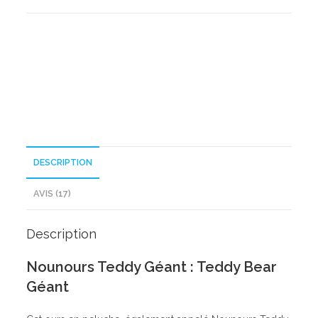
Teddy
Géant
DESCRIPTION
AVIS (17)
Description
Nounours Teddy Géant : Teddy Bear
Géant