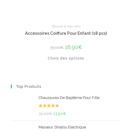
Beauté & bien être
Accessoires Coiffure Pour Enfant (18 pcs)
Le
18.90
€
Le
35.00
€
prix
prix
initial
actuel
Ce
Choix des options
était :
est :
produit
35.00€.
18.90€.
a
plusieurs
variations.
Les
options
peuvent
Top Produits
être
choisies
sur
Chaussures De Baptême Pour Fille
la
page
du
Note
5.00
produit
Le
Le
35.00
€
23.90
€
sur 5
prix
prix
Masseur Shiatsu Electrique
initial
actuel