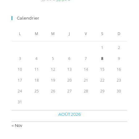
sur 5
prix
prix
initial
actuel
Calendrier
était :
est :
59.00€.
39.90€.
L
M
M
J
V
S
D
1
2
3
4
5
6
7
8
9
10
11
12
13
14
15
16
17
18
19
20
21
22
23
24
25
26
27
28
29
30
31
AOÛT 2026
« Nov