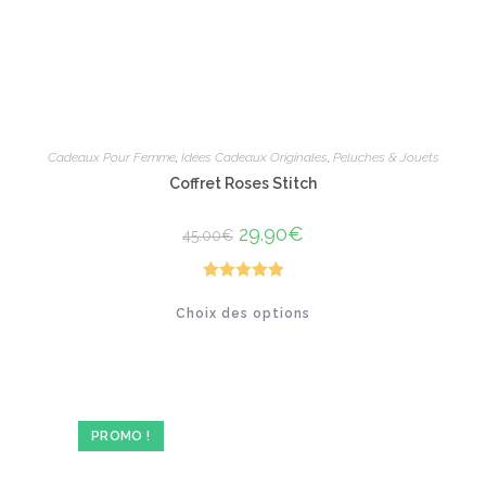
produit
Cadeaux Pour Femme
,
Idées Cadeaux Originales
,
Peluches & Jouets
Coffret Roses Stitch
Le
29.90
€
Le
45.00
€
prix
prix
initial
actuel
était :
est :
45.00€.
29.90€.
Note
5.00
Ce
Choix des options
produit
sur 5
a
plusieurs
variations.
Les
options
peuvent
être
PROMO !
choisies
sur
la
page