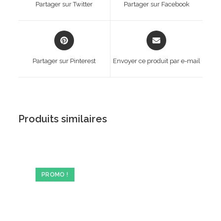
Partager sur Twitter
Partager sur Facebook
new
new
window
window
Opens
Opens
in
in
a
a
Partager sur Pinterest
Envoyer ce produit par e-mail
new
new
window
window
Produits similaires
PROMO !