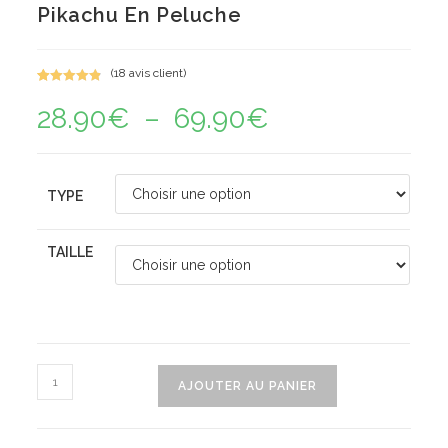
Pikachu En Peluche
(
18
avis client)
Noté
18
4.94
28.90
€
–
69.90
€
Plage
sur 5
de
basé sur
prix :
notations
28.90€
à
client
69.90€
TYPE
TAILLE
quantité
AJOUTER AU PANIER
de
Pikachu