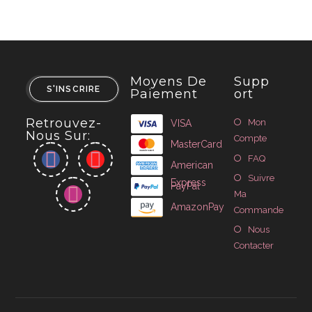
Moyens De
Supp
S'INSCRIRE
Paiement
Ort
Retrouvez-
Mon
VISA
Nous Sur:
Compte
MasterCard
FAQ
American
Suivre
Express
PayPal
Ma
AmazonPay
Commande
Nous
Contacter