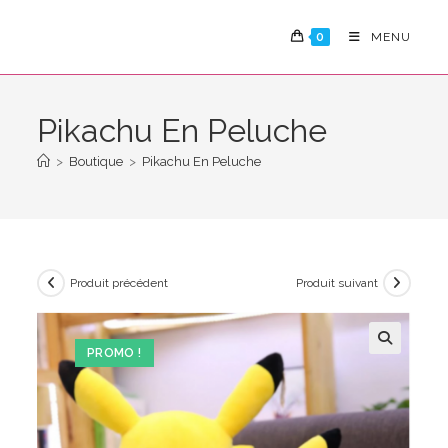
Skip
to
0
MENU
content
Pikachu En Peluche
>
Boutique
>
Pikachu En Peluche
Produit précédent
Produit suivant
PROMO !