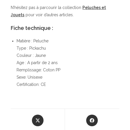
N’hésitez pas à parcourir la collection
Peluches et
Jouets
pour voir d’autres articles.
Fiche technique :
Matière : Peluche
Type : Pickachu
Couleur : Jaune
Age : A partir de 2 ans
Remplissage: Coton PP
Sexe: Unisexe
Certification: CE
Opens
Opens
in
in
a
a