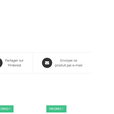
ns
Opens
Partager sur
Envoyer ce
Pinterest
in
produit par e-mail
a
new
dow
window
ROMO !
PROMO !