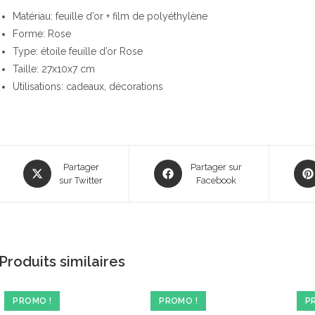
Matériau: feuille d’or + film de polyéthylène
Forme: Rose
Type: étoile feuille d’or Rose
Taille: 27x10x7 cm
Utilisations: cadeaux, décorations
Opens
Opens
Ope
Partager
Partager sur
in
sur Twitter
in
Facebook
in
a
a
a
new
new
new
window
window
win
Produits similaires
PROMO !
PROMO !
P