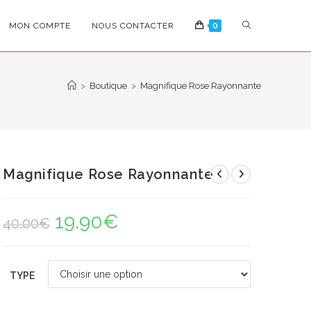
TOGGLE
MON COMPTE
NOUS CONTACTER
0
WEBSITE
>
Boutique
>
Magnifique Rose Rayonnante
SEARCH
Magnifique Rose Rayonnante
19.90
€
Le
Le
40.00
€
prix
prix
initial
actuel
était :
est :
40.00€.
19.90€.
TYPE