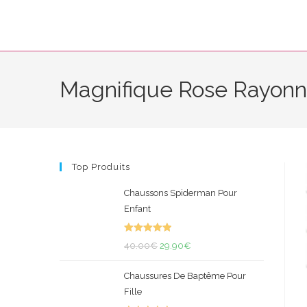
Skip
to
content
Magnifique Rose Rayon
Top Produits
Chaussons Spiderman Pour
Enfant
Note
5.00
Le
Le
40.00
€
29.90
€
sur 5
prix
prix
Chaussures De Baptême Pour
initial
actuel
Fille
était :
est :