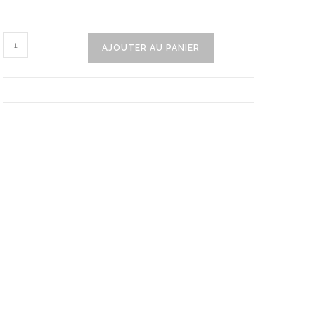
quantité
AJOUTER AU PANIER
de
Magnifique
Rose
Rayonnante