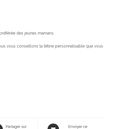
ne préférée des jeunes mamans.
nous vous conseillons la tétine personnalisable que vous
ns
Opens
Partager sur
Envoyer ce