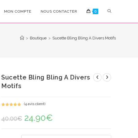
TOGGLE
MON COMPTE
NOUS CONTACTER
0
WEBSITE
>
Boutique
>
Sucette Bling Bling A Divers Motifs
SEARCH
Sucette Bling Bling A Divers
Motifs
(
4
avis client)
Noté
4
5.00
24.90
€
Le
Le
sur 5
40.00
€
prix
prix
basé sur
initial
actuel
notations
était :
est :
40.00€.
24.90€.
client