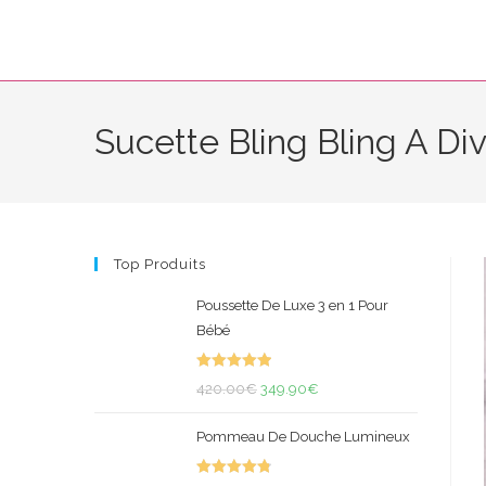
Skip
to
content
Sucette Bling Bling A Div
Top Produits
Poussette De Luxe 3 en 1 Pour
Bébé
Note
5.00
Le
Le
420.00
€
349.90
€
sur 5
prix
prix
Pommeau De Douche Lumineux
initial
actuel
était :
est :