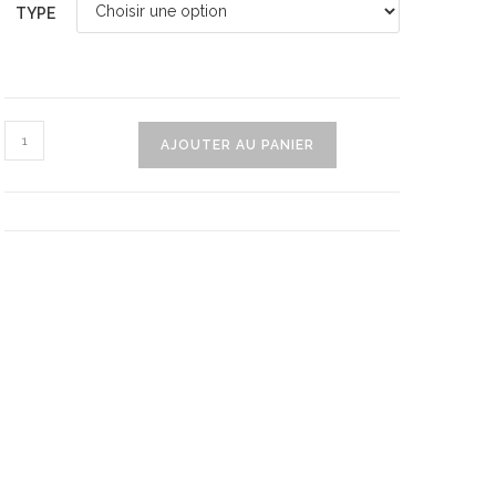
TYPE
quantité
AJOUTER AU PANIER
de
Sucette
Bling
Bling
A
Divers
Motifs