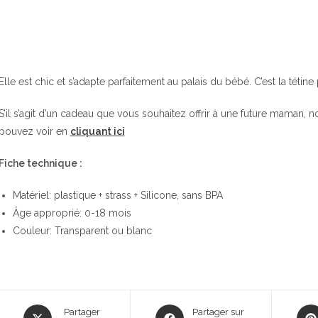
Elle est chic et s’adapte parfaitement au palais du bébé. C’est la téti
S’il s’agit d’un cadeau que vous souhaitez offrir à une future maman, 
pouvez voir en
cliquant ici
Fiche technique :
Matériel: plastique + strass + Silicone, sans BPA
Âge approprié: 0-18 mois
Couleur: Transparent ou blanc
Opens
Opens
Ope
Partager
Partager sur