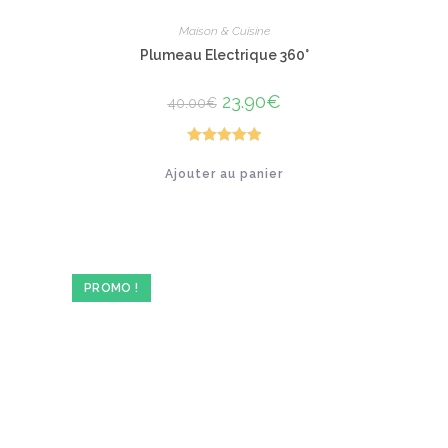
Maison & Cuisine
Plumeau Electrique 360°
Le
23.90
€
Le
40.00
€
prix
prix
initial
actuel
était :
est :
40.00€.
23.90€.
Note
5.00
Ajouter au panier
sur 5
PROMO !