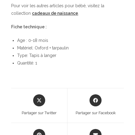
Pour voir les autres articles pour bébé, visitez la
collection
cadeaux de naissance
.
Fiche technique :
Age : 0-18 mois
Matériel: Oxford + tarpaulin
Type: Tapis à langer
Quantité: 1
Opens
Opens
in
in
a
a
Partager sur Twitter
Partager sur Facebook
new
new
window
window
Opens
Opens