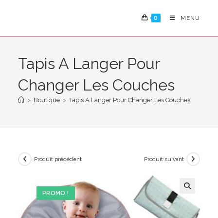
Skip
to
0
MENU
content
Tapis A Langer Pour
Changer Les Couches
>
Boutique
>
Tapis A Langer Pour Changer Les Couches
Produit précédent
Produit suivant
PROMO !