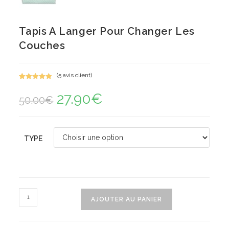
Tapis A Langer Pour Changer Les
Couches
(
5
avis client)
Noté
5
5.00
27.90
€
Le
Le
sur 5
50.00
€
prix
prix
basé sur
initial
actuel
notations
était :
est :
50.00€.
27.90€.
client
TYPE
quantité
AJOUTER AU PANIER
de
Tapis