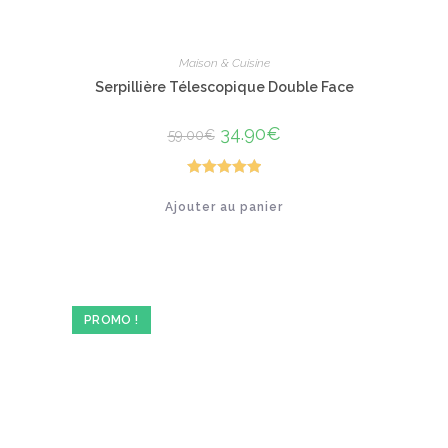
Maison & Cuisine
Serpillière Télescopique Double Face
Le
34.90
€
Le
59.00
€
prix
prix
initial
actuel
était :
est :
59.00€.
34.90€.
Note
5.00
Ajouter au panier
sur 5
PROMO !