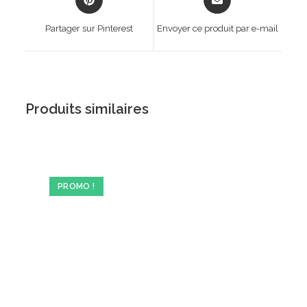
in
in
a
a
Partager sur Pinterest
Envoyer ce produit par e-mail
new
new
window
window
Produits similaires
PROMO !