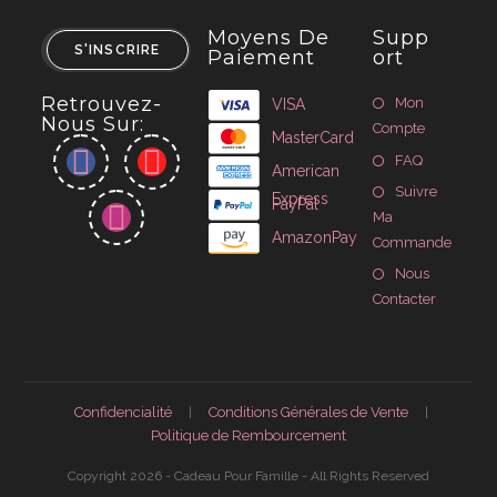
Moyens De
Supp
S'INSCRIRE
Paiement
Ort
Retrouvez-
Mon
VISA
Nous Sur:
Compte
MasterCard
FAQ
American
Suivre
Express
PayPal
Ma
AmazonPay
Commande
Nous
Contacter
Confidencialité
Conditions Générales de Vente
Politique de Rembourcement
Copyright 2026 - Cadeau Pour Famille - All Rights Reserved