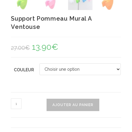
Support Pommeau Mural A
Ventouse
13.90
€
Le
Le
27.00
€
prix
prix
initial
actuel
était :
est :
27.00€.
13.90€.
COULEUR
quantité
AJOUTER AU PANIER
de
Support
Pommeau
Mural