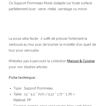
Ce Support Pommeau Mural s’adapte sur toute surface
parfaitement lisse : verre, métal, carrelage ou miroir .
La pose ultra-facile : il suffit de presser fortement la
ventouse au mur puis de tourner la molette d’un quart de
tour pour verrouille.
N’hésitez pas à parcourir la collection
Maison & Cuisine
pour voir d’autres articles.
Fiche technique :
Type : Support Pommeau
Taille : 13 * 4.5 * 7cm / 5.12 * 1.77 * 2.76 «
Matériel: PP