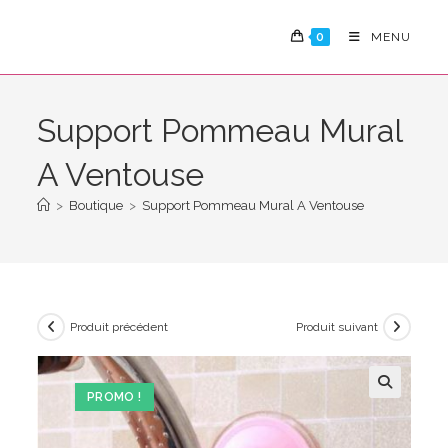
Skip
to
0
MENU
content
Support Pommeau Mural
A Ventouse
>
Boutique
>
Support Pommeau Mural A Ventouse
Produit précédent
Produit suivant
PROMO !