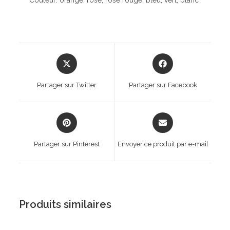
Couleur: orange, rose, rose rouge, bleu, vert, blanc
Opens
Opens
in
in
a
a
Partager sur Twitter
Partager sur Facebook
new
new
window
window
Opens
Opens
in
in
a
a
Partager sur Pinterest
Envoyer ce produit par e-mail
new
new
window
window
Produits similaires