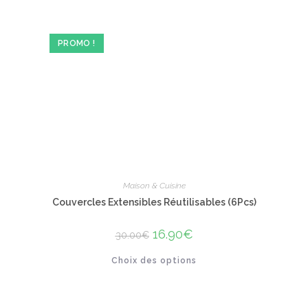
PROMO !
Maison & Cuisine
Couvercles Extensibles Réutilisables (6Pcs)
Le
16.90
€
Le
30.00
€
prix
prix
initial
actuel
Ce
Choix des options
était :
est :
produit
30.00€.
16.90€.
a
plusieurs
variations.
Les