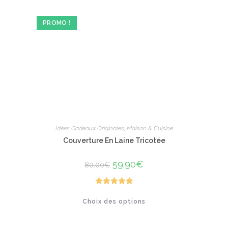
options
peuvent
être
PROMO !
choisies
sur
la
page
du
produit
Idées Cadeaux Originales
,
Maison & Cuisine
Couverture En Laine Tricotée
Le
59.90
€
Le
80.00
€
prix
prix
initial
actuel
était :
est :
80.00€.
59.90€.
Note
4.92
Ce
Choix des options
produit
sur 5
a
plusieurs
variations.