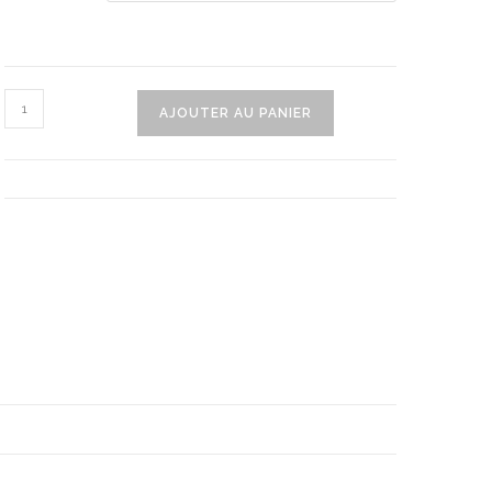
quantité
AJOUTER AU PANIER
de
Planche
A
Découper
Pliable