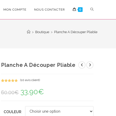
TOGGLE
MON COMPTE
NOUS CONTACTER
0
WEBSITE
>
Boutique
>
Planche A Découper Pliable
SEARCH
Planche A Découper Pliable
(
10
avis client)
Noté
10
5.00
33.90
€
Le
Le
sur 5
60.00
€
prix
prix
basé sur
initial
actuel
notations
était :
est :
60.00€.
33.90€.
client
COULEUR