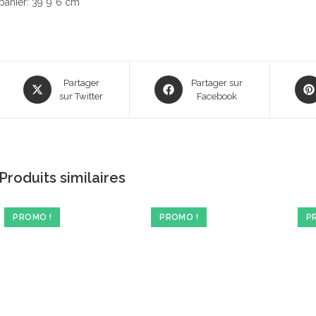
panier: 39*9*6 cm
Opens
Opens
Ope
Partager
Partager sur
in
sur Twitter
in
Facebook
in
a
a
a
new
new
new
window
window
win
Produits similaires
PROMO !
PROMO !
P