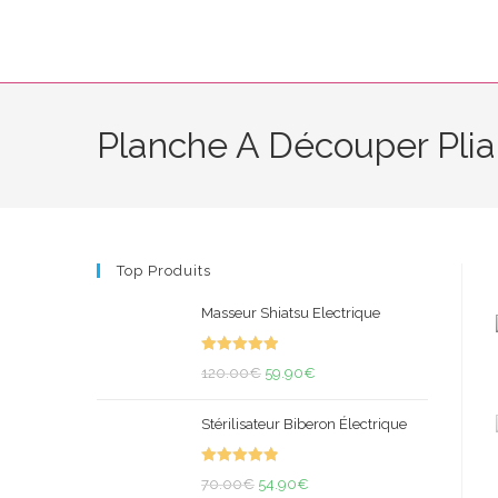
Skip
to
content
Planche A Découper Plia
Top Produits
Masseur Shiatsu Electrique
Note
5.00
Le
Le
120.00
€
59.90
€
sur 5
prix
prix
Stérilisateur Biberon Électrique
initial
actuel
était :
est :
Note
4.92
Le
120.00€.
Le
59.90€.
70.00
€
54.90
€