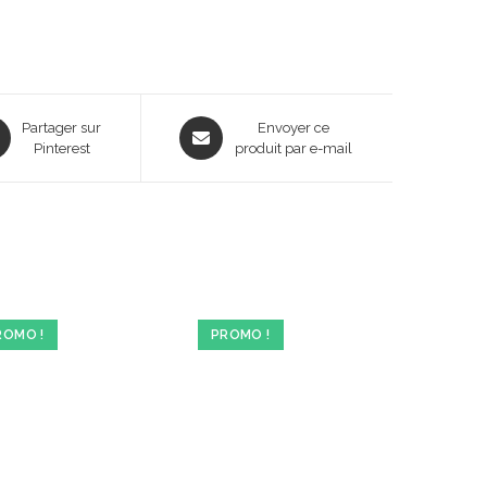
ns
Opens
Partager sur
Envoyer ce
Pinterest
in
produit par e-mail
a
new
dow
window
ROMO !
PROMO !