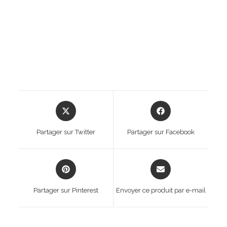
Opens
Opens
in
in
a
a
Partager sur Twitter
Partager sur Facebook
new
new
window
window
Opens
Opens
in
in
a
a
Partager sur Pinterest
Envoyer ce produit par e-mail
new
new
window
window