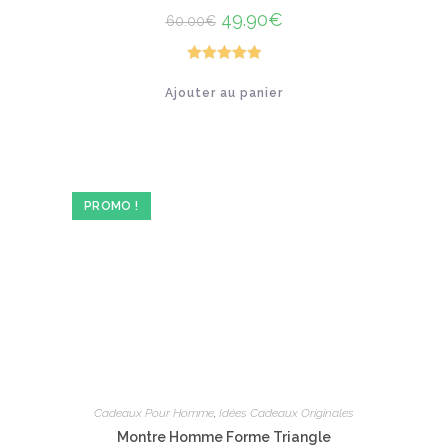
Le
49.90
€
Le
60.00
€
prix
prix
initial
actuel
était :
est :
60.00€.
49.90€.
Note
5.00
Ajouter au panier
sur 5
PROMO !
Cadeaux Pour Homme
,
Idées Cadeaux Originales
Montre Homme Forme Triangle