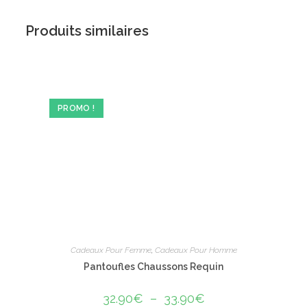
Produits similaires
PROMO !
Cadeaux Pour Femme
,
Cadeaux Pour Homme
Pantoufles Chaussons Requin
32.90
€
–
33.90
€
Plage
de