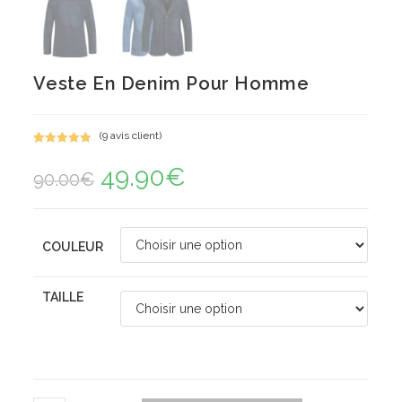
Veste En Denim Pour Homme
(
9
avis client)
Noté
9
5.00
49.90
€
Le
Le
sur 5
90.00
€
prix
prix
basé sur
initial
actuel
notations
était :
est :
90.00€.
49.90€.
client
COULEUR
TAILLE