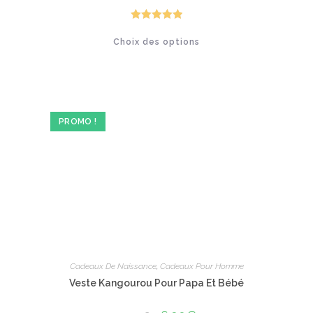
prix :
32.90€
à
Note
5.00
Ce
33.90€
Choix des options
produit
sur 5
a
plusieurs
variations.
Les
options
peuvent
être
PROMO !
choisies
sur
la
page
du
produit
Cadeaux De Naissance
,
Cadeaux Pour Homme
Veste Kangourou Pour Papa Et Bébé