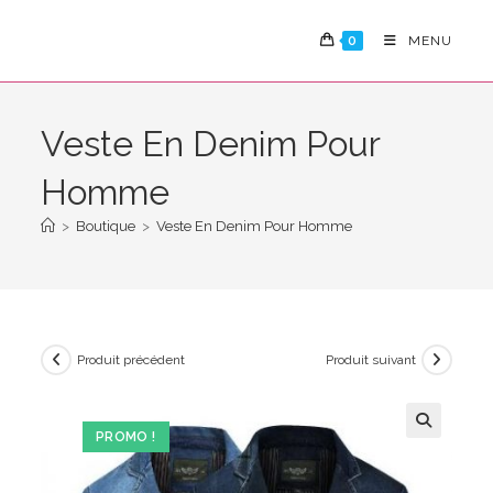
Skip
to
0
MENU
content
Veste En Denim Pour
Homme
>
Boutique
>
Veste En Denim Pour Homme
Produit précédent
Produit suivant
PROMO !