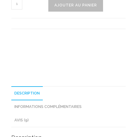
quantité
AJOUTER AU PANIER
de
Veste
En
Denim
Pour
Homme
DESCRIPTION
INFORMATIONS COMPLÉMENTAIRES
AVIS (9)