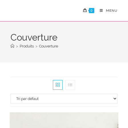
Skip
to
0
MENU
content
Couverture
>
Produits
>
Couverture