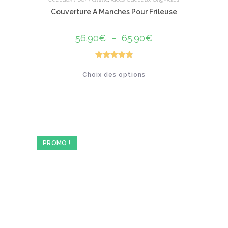
Couverture A Manches Pour Frileuse
56.90
€
–
65.90
€
Plage
de
prix :
56.90€
à
Note
4.86
Ce
65.90€
Choix des options
produit
sur 5
a
plusieurs
variations.
Les
options
peuvent
être
choisies
sur
PROMO !
la
page
du
produit