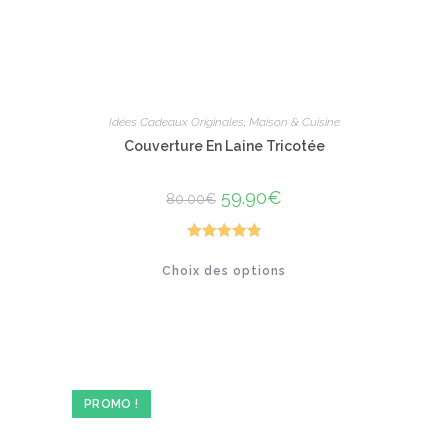
Idées Cadeaux Originales
,
Maison & Cuisine
Couverture En Laine Tricotée
Le
59.90
€
Le
80.00
€
prix
prix
initial
actuel
était :
est :
80.00€.
59.90€.
Note
4.92
Ce
Choix des options
produit
sur 5
a
plusieurs
variations.
Les
options
peuvent
être
choisies
sur
PROMO !
la
page
du