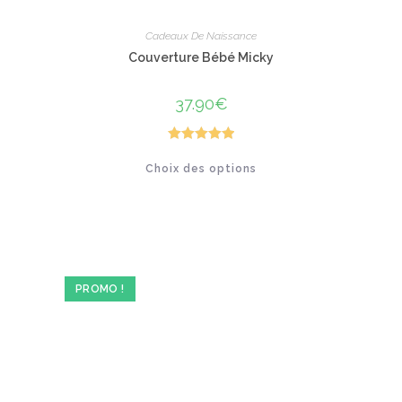
Cadeaux De Naissance
Couverture Bébé Micky
37.90
€
Note
5.00
Ce
Choix des options
produit
sur 5
a
plusieurs
variations.
Les
options
peuvent
être
choisies
sur
PROMO !
la
page
du
produit