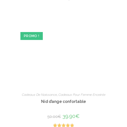
25.00€.
15.90€.
a
plusieurs
variations.
Les
options
peuvent
être
choisies
sur
PROMO !
la
page
du
produit
Cadeaux De Naissance
,
Cadeaux Pour Femme Enceinte
Nid d’ange confortable
Le
39.90
€
Le
50.00
€
prix
prix
initial
actuel