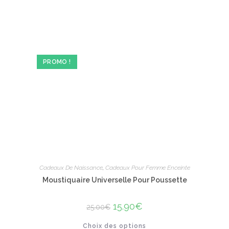
a
plusieurs
variations.
Les
options
peuvent
être
choisies
sur
PROMO !
la
page
du
produit
Cadeaux De Naissance
,
Cadeaux Pour Femme Enceinte
Moustiquaire Universelle Pour Poussette
Le
15.90
€
Le
25.00
€
prix
prix
initial
actuel
Ce
Choix des options
était :
est :
produit