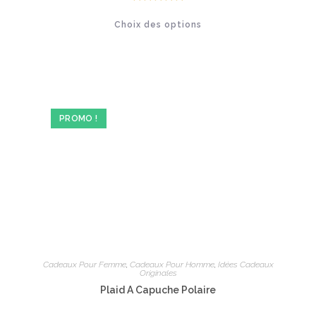
était :
est :
50.00€.
39.90€.
Note
5.00
Ce
Choix des options
produit
sur 5
a
plusieurs
variations.
Les
options
peuvent
être
choisies
sur
PROMO !
la
page
du
produit
Cadeaux Pour Femme
,
Cadeaux Pour Homme
,
Idées Cadeaux
Originales
Plaid A Capuche Polaire