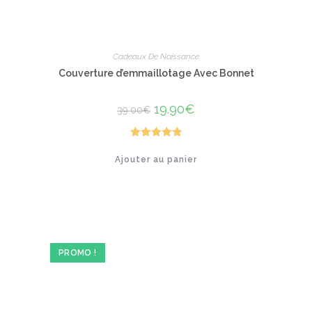
Cadeaux De Naissance
Couverture d’emmaillotage Avec Bonnet
Le
19.90
€
Le
39.00
€
prix
prix
initial
actuel
était :
est :
39.00€.
19.90€.
Note
4.89
Ajouter au panier
sur 5
PROMO !