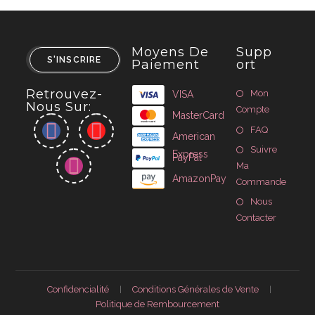
Moyens De
Supp
S'INSCRIRE
Paiement
Ort
Retrouvez-
Mon
VISA
Nous Sur:
Compte
MasterCard
FAQ
American
Suivre
Express
PayPal
Ma
AmazonPay
Commande
Nous
Contacter
Confidencialité
Conditions Générales de Vente
Politique de Rembourcement