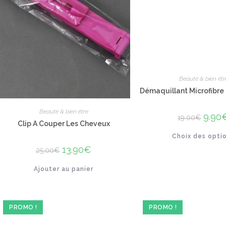
Beauté & bien êtr
Démaquillant Microfibre 
Beauté & bien être
Le
9.90
19.00
€
prix
Clip A Couper Les Cheveux
initial
Choix des opti
était :
19.00€
Le
13.90
€
Le
25.00
€
prix
prix
initial
actuel
Ajouter au panier
était :
est :
25.00€.
13.90€.
PROMO !
PROMO !