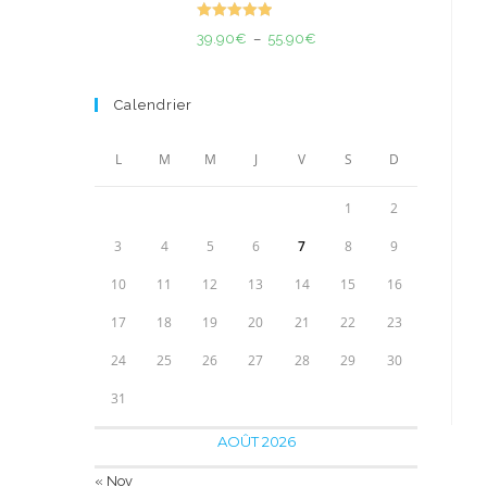
était :
est :
Note
5.00
Plage
39.90
€
–
55.90
€
420.00€.
349.90€.
sur 5
de
prix :
Calendrier
39.90€
à
L
M
M
J
V
S
D
55.90€
1
2
3
4
5
6
7
8
9
10
11
12
13
14
15
16
17
18
19
20
21
22
23
24
25
26
27
28
29
30
31
AOÛT 2026
« Nov