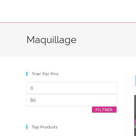
Skip
to
content
Maquillage
Trier Par Prix
Prix
min
Prix
max
FILTRER
Top Produits