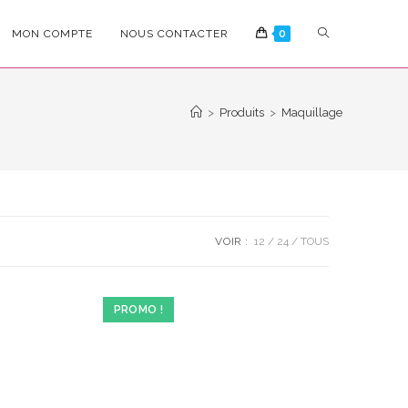
TOGGLE
MON COMPTE
NOUS CONTACTER
0
WEBSITE
>
Produits
>
Maquillage
SEARCH
VOIR :
12
24
TOUS
PROMO !