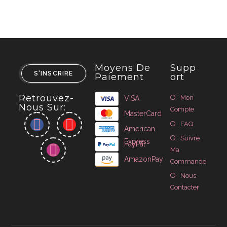
Moyens De
Supp
S'INSCRIRE
Paiement
Ort
Retrouvez-
Mon
VISA
Nous Sur:
Compte
MasterCard
FAQ
American
Suivre
Express
PayPal
Ma
AmazonPay
Commande
Nous
Contacter