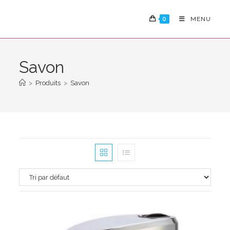
Skip
to
0
MENU
content
Savon
>
Produits
>
Savon