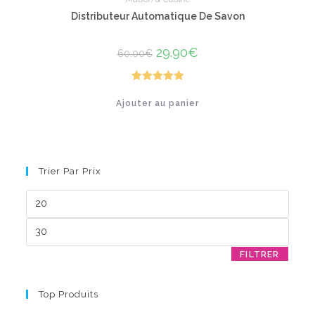
Distributeur Automatique De Savon
Le
29.90
€
Le
60.00
€
prix
prix
initial
actuel
était :
est :
60.00€.
29.90€.
Note
5.00
Ajouter au panier
sur 5
Trier Par Prix
Prix
min
Prix
max
FILTRER
Top Produits