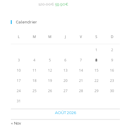
Note
5.00
39.00€.
Le
21.90€.
Le
120.00
€
59.90
€
sur 5
prix
prix
initial
actuel
Calendrier
était :
est :
120.00€.
59.90€.
L
M
M
J
V
S
D
1
2
3
4
5
6
7
8
9
10
11
12
13
14
15
16
17
18
19
20
21
22
23
24
25
26
27
28
29
30
31
AOÛT 2026
« Nov