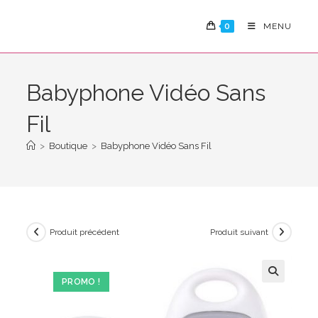
Skip
to
0
MENU
content
Babyphone Vidéo Sans
Fil
>
Boutique
>
Babyphone Vidéo Sans Fil
Produit précédent
Produit suivant
PROMO !