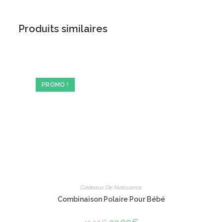
Produits similaires
PROMO !
Cadeaux De Naissance
Combinaison Polaire Pour Bébé
Le
Le