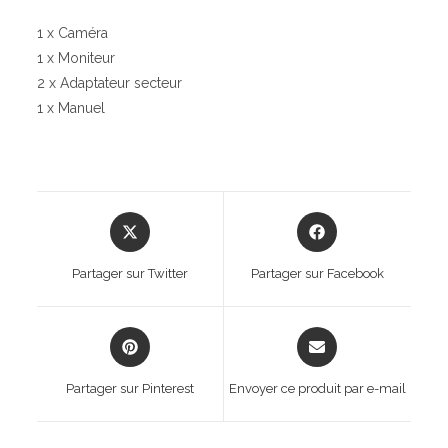
1 x Caméra
1 x Moniteur
2 x Adaptateur secteur
1 x Manuel
Opens
Opens
in
in
a
a
Partager sur Twitter
Partager sur Facebook
new
new
window
window
Opens
Opens
in
in
a
a
Partager sur Pinterest
Envoyer ce produit par e-mail
new
new
window
window