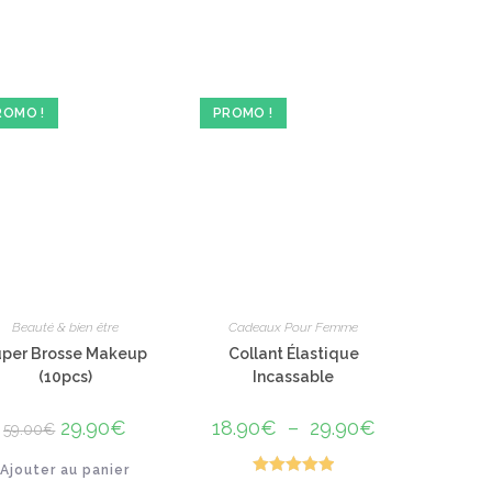
ROMO !
PROMO !
Beauté & bien être
Cadeaux Pour Femme
uper Brosse Makeup
Collant Élastique
(10pcs)
Incassable
Le
29.90
€
Le
18.90
€
–
29.90
€
Plage
59.00
€
prix
prix
de
initial
actuel
prix :
Ajouter au panier
était :
est :
18.90€
59.00€.
29.90€.
à
Note
5.00