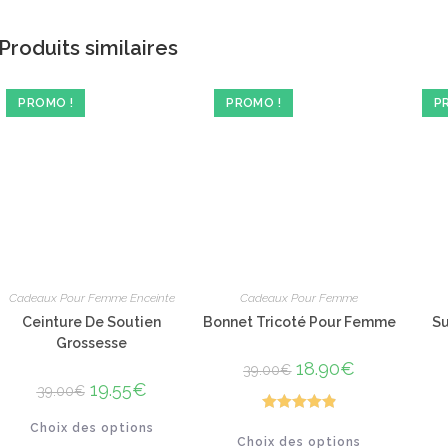
Produits similaires
PROMO !
PROMO !
P
Cadeaux Pour Femme Enceinte
Cadeaux Pour Femme
Ceinture De Soutien
Bonnet Tricoté Pour Femme
S
Grossesse
Le
18.90
€
Le
39.00
€
prix
prix
Le
19.55
€
Le
39.00
€
initial
actuel
prix
prix
était :
est :
initial
actuel
Ce
39.00€.
18.90€.
Note
4.92
Choix des options
était :
est :
Ce
produit
Choix des options
39.00€.
19.55€.
produit
a
sur 5