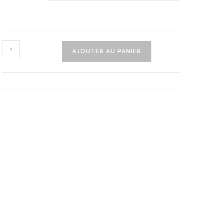
quantité
AJOUTER AU PANIER
de
Embout
Aspirateur
Passe-
Partout