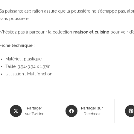
Sa puissante aspiration assure que la poussière ne s’échappe pas, alo
sans poussière!
N’hésitez pas à parcourir la collection
maison et cuisine
pour voir d’a
Fiche technique :
Matériel : plastique
Taille: 3.94×3.94 x 1.97in
Utilisation : Multifonction
Opens
Opens
Ope
Partager
Partager sur
in
sur Twitter
in
Facebook
in
a
a
a
new
new
new
window
window
win