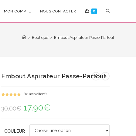
TOGGLE
MON COMPTE
NOUS CONTACTER
0
WEBSITE
>
Boutique
>
Embout Aspirateur Passe-Partout
SEARCH
Embout Aspirateur Passe-Partout
(
12
avis client)
Noté
12
5.00
17.90
€
Le
Le
sur 5
30.00
€
prix
prix
basé sur
initial
actuel
notations
était :
est :
30.00€.
17.90€.
client
COULEUR