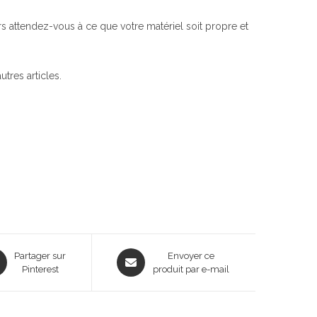
rs attendez-vous à ce que votre matériel soit propre et
utres articles.
ns
Opens
Partager sur
Envoyer ce
Pinterest
in
produit par e-mail
a
new
dow
window