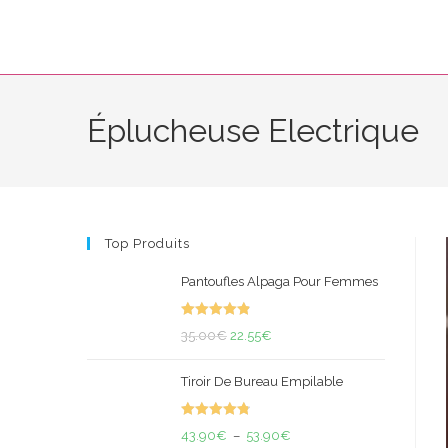
Skip
to
content
Éplucheuse Electrique
Top Produits
Pantoufles Alpaga Pour Femmes
Note
4.95
Le
Le
35.00
€
22.55
€
sur 5
prix
prix
Tiroir De Bureau Empilable
initial
actuel
était :
est :
Note
4.88
35.00€.
22.55€.
Plage
43.90
€
–
53.90
€