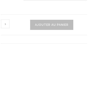
quantité
AJOUTER AU PANIER
de
Éplucheuse
Electrique