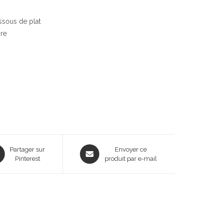
ssous de plat
ire
ns
Opens
Partager sur
Envoyer ce
Pinterest
in
produit par e-mail
a
new
dow
window