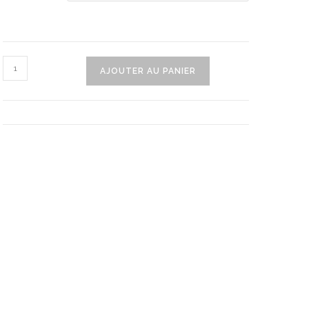
quantité
AJOUTER AU PANIER
de
Gant
Vaisselle
Avec
Picots