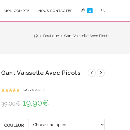
TOGGLE
MON COMPTE
NOUS CONTACTER
0
WEBSITE
>
Boutique
>
Gant Vaisselle Avec Picots
SEARCH
Gant Vaisselle Avec Picots
(
12
avis client)
Noté
12
5.00
19.90
€
Le
Le
sur 5
39.00
€
prix
prix
basé sur
initial
actuel
notations
était :
est :
39.00€.
19.90€.
client
COULEUR