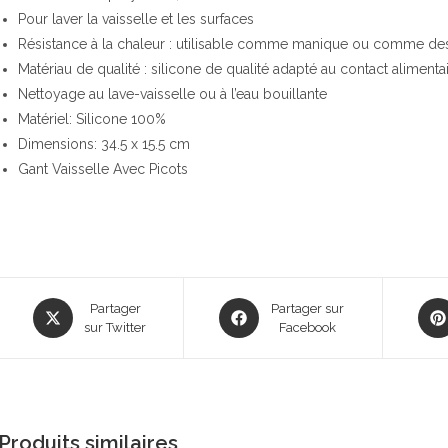
Pour laver la vaisselle et les surfaces
Résistance à la chaleur : utilisable comme manique ou comme de
Matériau de qualité : silicone de qualité adapté au contact alimenta
Nettoyage au lave-vaisselle ou à l’eau bouillante
Matériel: Silicone 100%
Dimensions: 34.5 x 15.5 cm
Gant Vaisselle Avec Picots
Opens
Opens
Ope
Partager
Partager sur
in
sur Twitter
in
Facebook
in
a
a
a
new
new
new
window
window
win
Produits similaires