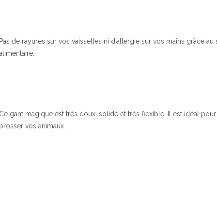
Pas de rayures sur vos vaisselles ni d’allergie sur vos mains grâce au s
alimentaire.
Ce gant magique est très doux, solide et très flexible. Il est idéal pou
brosser vos animaux.