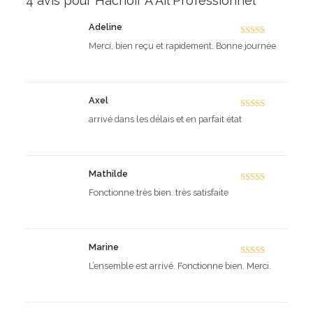
4 avis pour
Hachoir A Ail Professionnel
Adeline
Note
5
sur 5
Merci, bien reçu et rapidement. Bonne journée
Axel
Note
5
sur 5
arrivé dans les délais et en parfait état
Mathilde
Note
5
sur 5
Fonctionne très bien. très satisfaite
Marine
Note
5
sur 5
L’ensemble est arrivé. Fonctionne bien. Merci.