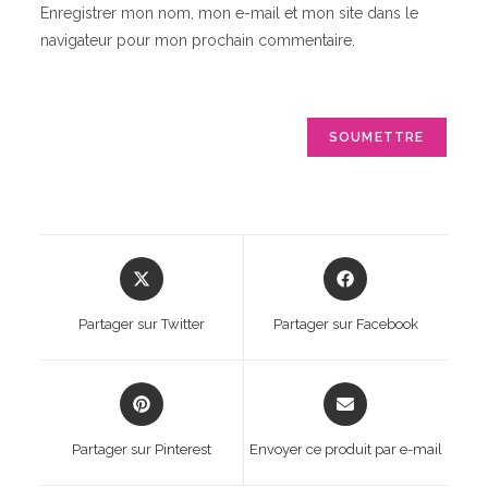
Enregistrer mon nom, mon e-mail et mon site dans le
navigateur pour mon prochain commentaire.
Opens
Opens
in
in
a
a
Partager sur Twitter
Partager sur Facebook
new
new
window
window
Opens
Opens
in
in
a
a
Partager sur Pinterest
Envoyer ce produit par e-mail
new
new
window
window