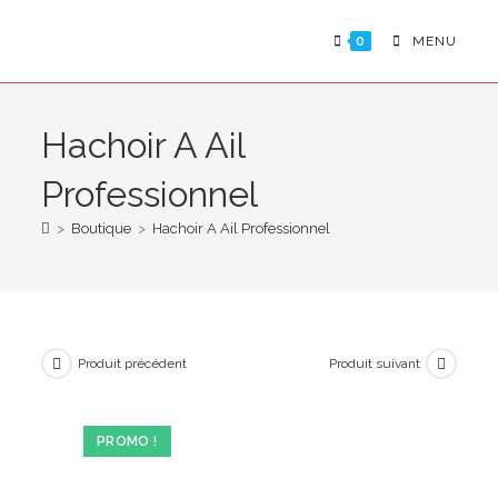
Skip
to
0
MENU
content
Hachoir A Ail
Professionnel
>
Boutique
>
Hachoir A Ail Professionnel
Produit précédent
Produit suivant
PROMO !