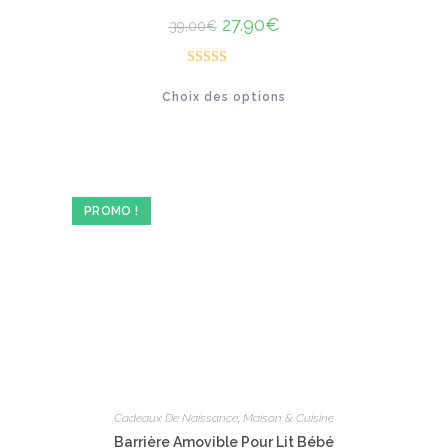
Le
27.90
€
Le
39.00
€
prix
prix
initial
actuel
était :
est :
Note
39.00€.
4.92
27.90€.
Ce
Choix des options
sur 5
produit
a
plusieurs
variations.
Les
options
peuvent
être
PROMO !
choisies
sur
la
page
du
produit
Cadeaux De Naissance
,
Maison & Cuisine
Barrière Amovible Pour Lit Bébé