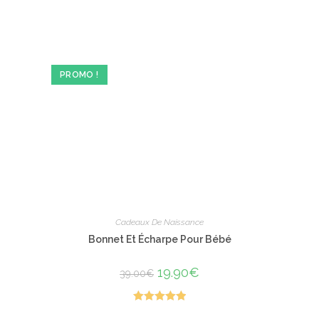
PROMO !
Cadeaux De Naissance
Bonnet Et Écharpe Pour Bébé
Le
19.90
€
Le
39.00
€
prix
prix
initial
actuel
était :
est :
39.00€.
19.90€.
Note
5.00
Ce