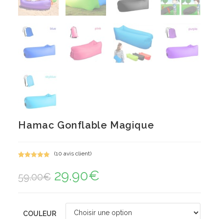
Hamac Gonflable Magique
(
10
avis client)
Noté
10
5.00
29.90
€
Le
Le
sur 5
59.00
€
prix
prix
basé sur
initial
actuel
notations
était :
est :
59.00€.
29.90€.
client
COULEUR