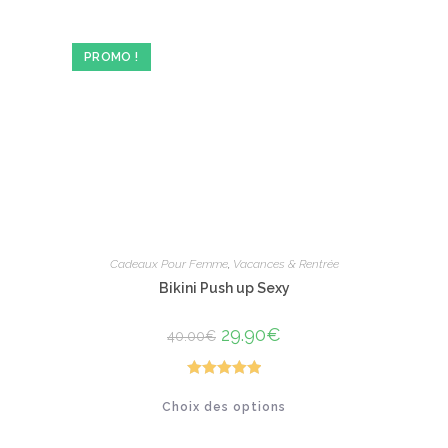
PROMO !
Cadeaux Pour Femme
,
Vacances & Rentrée
Bikini Push up Sexy
Le
29.90
€
Le
40.00
€
prix
prix
initial
actuel
était :
est :
40.00€.
29.90€.
Note
5.00
Ce
Choix des options
produit
sur 5
a
plusieurs