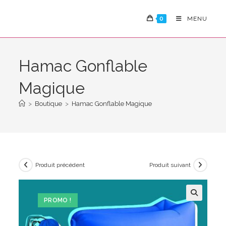
Skip
to
0
MENU
content
Hamac Gonflable
Magique
>
Boutique
>
Hamac Gonflable Magique
Produit précédent
Produit suivant
PROMO !