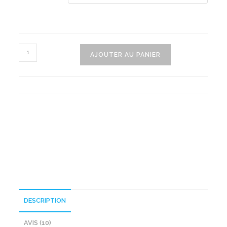
quantité
AJOUTER AU PANIER
de
Hamac
Gonflable
Magique
DESCRIPTION
AVIS (10)