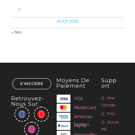
31
AOÛT 2026
« Nov
Moyens De
Supp
S'INSCRIRE
Paiement
Ort
Retrouvez-
Mon
VISA
Nous Sur:
Compte
MasterCard
FAQ
American
Suivre
Express
PayPal
Ma
AmazonPay