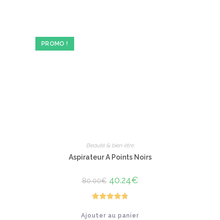
plusieurs
variations.
Les
options
peuvent
être
PROMO !
choisies
sur
la
page
du
produit
Beauté & bien être
Aspirateur A Points Noirs
Le
40.24
€
Le
80.00
€
prix
prix
initial
actuel
était :
est :
80.00€.
40.24€.
Note
4.80
Ajouter au panier
sur 5