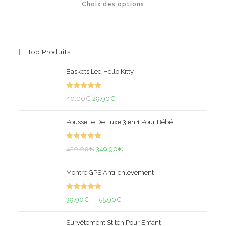
Choix des options
produit
sur 5
a
plusieurs
variations.
Les
options
peuvent
Top Produits
être
choisies
sur
Baskets Led Hello Kitty
la
page
du
Note
5.00
produit
Le
Le
40.00
€
29.90
€
sur 5
prix
prix
Poussette De Luxe 3 en 1 Pour Bébé
initial
actuel
était :
est :
Note
5.00
40.00€.
Le
29.90€.
Le
420.00
€
349.90
€
sur 5
prix
prix
Montre GPS Anti-enlèvement
initial
actuel
était :
est :
Note
5.00
420.00€.
Plage
349.90€.
39.90
€
–
55.90
€
sur 5
de
Survêtement Stitch Pour Enfant
prix :