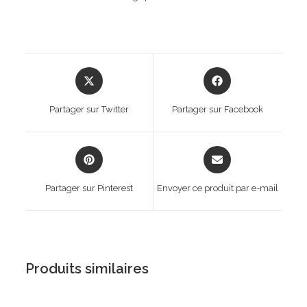
Opens
Opens
in
in
a
a
Partager sur Twitter
Partager sur Facebook
new
new
window
window
Opens
Opens
in
in
a
a
Partager sur Pinterest
Envoyer ce produit par e-mail
new
new
window
window
Produits similaires