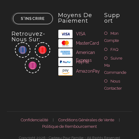
Moyens De
Supp
S'INSCRIRE
Paiement
Ort
Retrouvez-
Mon
VISA
Nous Sur:
Compte
MasterCard
FAQ
American
Suivre
Express
PayPal
Ma
AmazonPay
Commande
Nous
Contacter
Confidencialité
Conditions Générales de Vente
Politique de Rembourcement
Copyright 2026 - Cadeau Pour Famille - All Rights Reserved