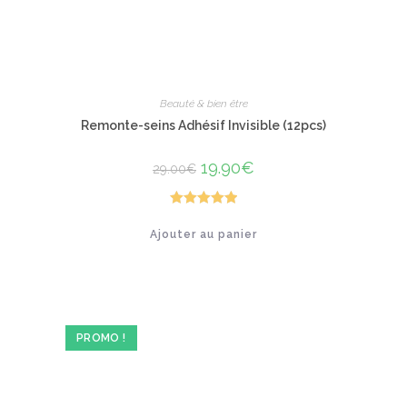
Beauté & bien être
Remonte-seins Adhésif Invisible (12pcs)
Le
19.90
€
Le
29.00
€
prix
prix
initial
actuel
était :
est :
29.00€.
19.90€.
Note
5.00
Ajouter au panier
sur 5
PROMO !