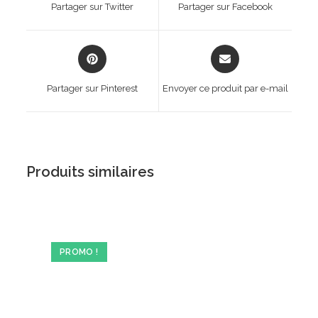
Partager sur Twitter
Partager sur Facebook
new
new
window
window
Opens
Opens
in
in
a
a
Partager sur Pinterest
Envoyer ce produit par e-mail
new
new
window
window
Produits similaires
PROMO !