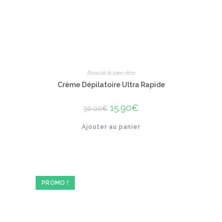
Beauté & bien être
Crème Dépilatoire Ultra Rapide
Le
15.90
€
Le
30.00
€
prix
prix
initial
actuel
Ajouter au panier
était :
est :
30.00€.
15.90€.
PROMO !