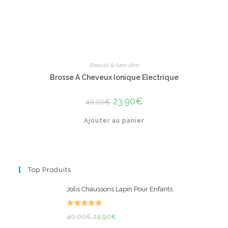
Beauté & bien être
Brosse A Cheveux Ionique Electrique
Le
23.90
€
Le
40.00
€
prix
prix
initial
actuel
Ajouter au panier
était :
est :
40.00€.
23.90€.
Top Produits
Jolis Chaussons Lapin Pour Enfants
Note
5.00
Le
Le
40.00
€
24.90
€
sur 5