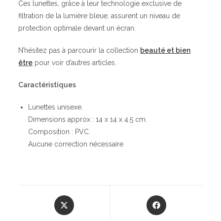
Ces lunettes, grâce à leur technologie exclusive de
filtration de la lumière bleue, assurent un niveau de
protection optimale devant un écran.
N’hésitez pas à parcourir la collection
beauté et bien
être
pour voir d’autres articles.
Caractéristiques
Lunettes unisexe.
Dimensions approx : 14 x 14 x 4.5 cm.
Composition : PVC.
Aucune correction nécessaire
Opens
Opens
in
in
a
a