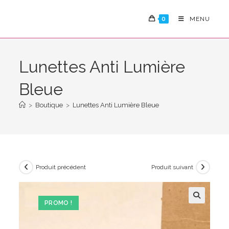
Skip
to
0
MENU
content
Lunettes Anti Lumière
Bleue
>
Boutique
>
Lunettes Anti Lumière Bleue
Produit précédent
Produit suivant
PROMO !