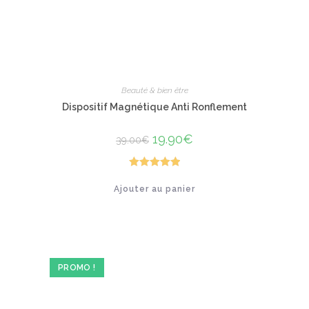
Beauté & bien être
Dispositif Magnétique Anti Ronflement
Le
19.90
€
Le
39.00
€
prix
prix
initial
actuel
était :
est :
39.00€.
19.90€.
Note
5.00
Ajouter au panier
sur 5
PROMO !