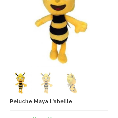
Peluche Maya L’abeille
Le
Le