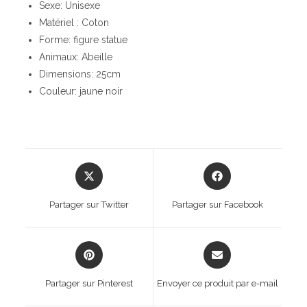
Sexe: Unisexe
Matériel : Coton
Forme: figure statue
Animaux: Abeille
Dimensions: 25cm
Couleur: jaune noir
Opens
Opens
in
in
a
a
Partager sur Twitter
Partager sur Facebook
new
new
window
window
Opens
Opens
in
in
a
a
Partager sur Pinterest
Envoyer ce produit par e-mail
new
new
window
window