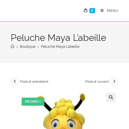
Skip
to
0
MENU
content
Peluche Maya L’abeille
>
Boutique
>
Peluche Maya L’abeille
Produit précédent
Produit suivant
PROMO !