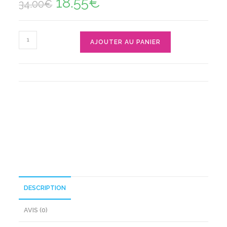
18.55
€
34.00
€
prix
prix
initial
actuel
était :
est :
34.00€.
18.55€.
quantité
AJOUTER AU PANIER
de
Peluche
Maya
L’abeille
DESCRIPTION
AVIS (0)