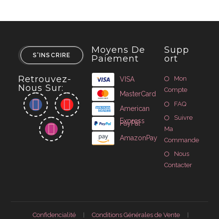
Moyens De
Supp
S'INSCRIRE
Paiement
Ort
Retrouvez-
Mon
VISA
Nous Sur:
Compte
MasterCard
FAQ
American
Suivre
Express
PayPal
Ma
AmazonPay
Commande
Nous
Contacter
Confidencialité
Conditions Générales de Vente