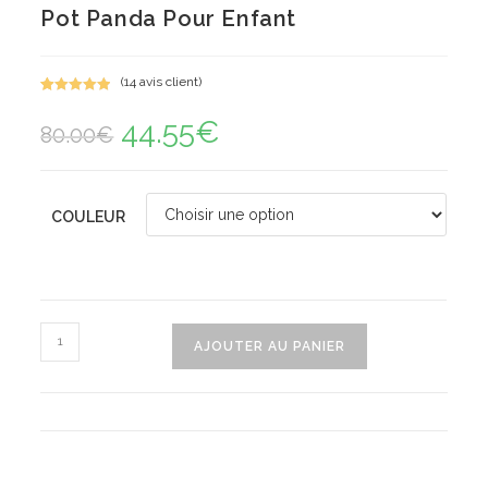
Pot Panda Pour Enfant
(
14
avis client)
Noté
14
5.00
44.55
€
Le
Le
sur 5
80.00
€
prix
prix
basé sur
initial
actuel
notations
était :
est :
80.00€.
44.55€.
client
COULEUR
quantité
AJOUTER AU PANIER
de
Pot
Panda
Pour
Enfant