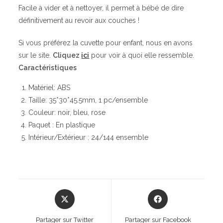
Facile à vider et à nettoyer, il permet à bébé de dire
définitivement au revoir aux couches !
Si vous préférez la cuvette pour enfant, nous en avons
sur le site.
Cliquez
ici
pour voir à quoi elle ressemble.
Caractéristiques
Matériel: ABS
Taille: 35*30*45.5mm, 1 pc/ensemble
Couleur: noir, bleu, rose
Paquet : En plastique
Intérieur/Extérieur : 24/144 ensemble
Opens
Opens
in
in
a
a
Partager sur Twitter
Partager sur Facebook