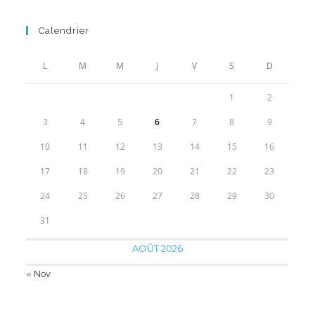
prix
prix
initial
actuel
Calendrier
était :
est :
70.00€.
49.90€.
L
M
M
J
V
S
D
1
2
3
4
5
6
7
8
9
10
11
12
13
14
15
16
17
18
19
20
21
22
23
24
25
26
27
28
29
30
31
AOÛT 2026
« Nov