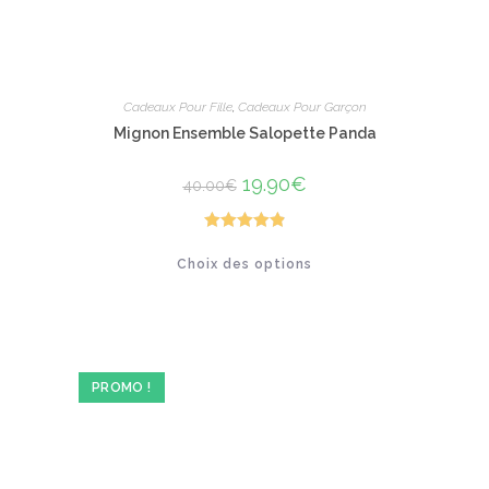
Cadeaux Pour Fille
,
Cadeaux Pour Garçon
Mignon Ensemble Salopette Panda
Le
19.90
€
Le
40.00
€
prix
prix
initial
actuel
était :
est :
40.00€.
19.90€.
Note
4.93
Ce
Choix des options
produit
sur 5
a
plusieurs
variations.
Les
options
peuvent
être
PROMO !
choisies
sur
la
page
du
produit