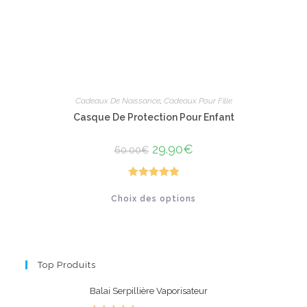
produit
Cadeaux De Naissance
,
Cadeaux Pour Fille
Casque De Protection Pour Enfant
Le
29.90
€
Le
60.00
€
prix
prix
initial
actuel
était :
est :
60.00€.
29.90€.
Note
5.00
Ce
Choix des options
produit
sur 5
a
plusieurs
variations.
Les
options
peuvent
Top Produits
être
choisies
sur
Balai Serpillière Vaporisateur
la
page