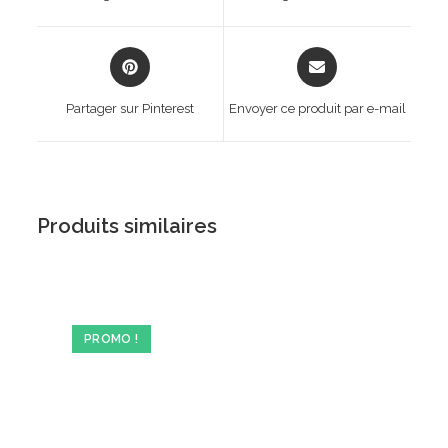
new
new
window
window
Opens
Opens
in
in
a
a
Partager sur Pinterest
Envoyer ce produit par e-mail
new
new
window
window
Produits similaires
PROMO !