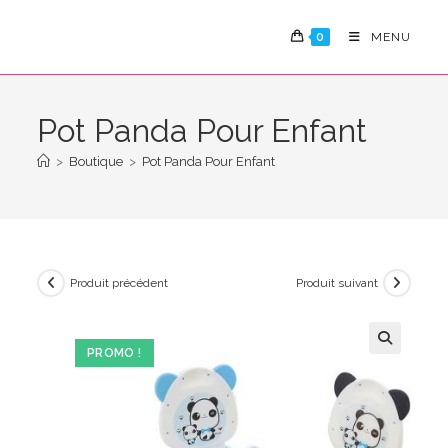
Skip
to
0
MENU
content
Pot Panda Pour Enfant
>
Boutique
>
Pot Panda Pour Enfant
Produit précédent
Produit suivant
PROMO !