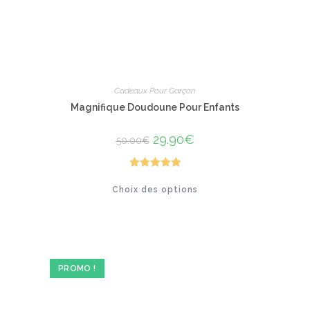
Cadeaux Pour Garçon
Magnifique Doudoune Pour Enfants
Le
29.90
€
Le
50.00
€
prix
prix
initial
actuel
était :
est :
50.00€.
29.90€.
Note
5.00
Ce
Choix des options
produit
sur 5
a
plusieurs
variations.
Les
options
peuvent
être
PROMO !
choisies
sur
la
page
du