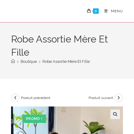
Skip
to
0
MENU
content
Robe Assortie Mère Et
Fille
>
Boutique
>
Robe Assortie Mère Et Fille
Produit précédent
Produit suivant
PROMO !