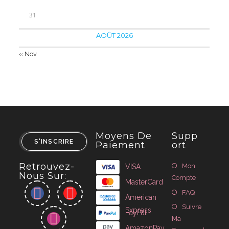
31
AOÛT 2026
« Nov
Moyens De
Supp
S'INSCRIRE
Paiement
Ort
Retrouvez-
Mon
VISA
Nous Sur:
Compte
MasterCard
FAQ
American
Suivre
Express
PayPal
Ma
AmazonPay