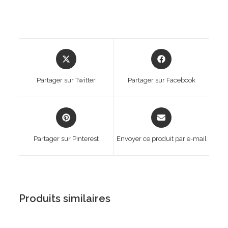
Opens
Opens
in
in
a
a
Partager sur Twitter
Partager sur Facebook
new
new
window
window
Opens
Opens
in
in
a
a
Partager sur Pinterest
Envoyer ce produit par e-mail
new
new
window
window
Produits similaires