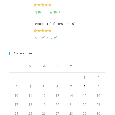
était :
est :
Note
5.00
45.00€.
29.90€.
Plage
23.90
€
–
57.90
€
sur 5
de
Bracelet Bébé Personnalisé
prix :
23.90€
Note
5.00
Le
Le
à
39.00
€
21.90
€
sur 5
prix
prix
57.90€
initial
actuel
Calendrier
était :
est :
39.00€.
21.90€.
L
M
M
J
V
S
D
1
2
3
4
5
6
7
8
9
10
11
12
13
14
15
16
17
18
19
20
21
22
23
24
25
26
27
28
29
30