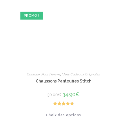
PROMO !
Cadeaux Pour Femme
,
Idées Cadeaux Originales
Chaussons Pantoufles Stitch
Le
34.90
€
Le
50.00
€
prix
prix
initial
actuel
était :
est :
50.00€.
34.90€.
Note
4.82
Ce
Choix des options
produit
sur 5
a
plusieurs