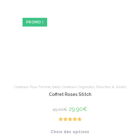
variations.
Les
options
peuvent
être
PROMO !
choisies
sur
la
page
du
produit
Cadeaux Pour Femme
,
Idées Cadeaux Originales
,
Peluches & Jouets
Coffret Roses Stitch
Le
29.90
€
Le
45.00
€
prix
prix
initial
actuel
était :
est :
45.00€.
29.90€.
Note
5.00
Ce
Choix des options
produit
sur 5
a