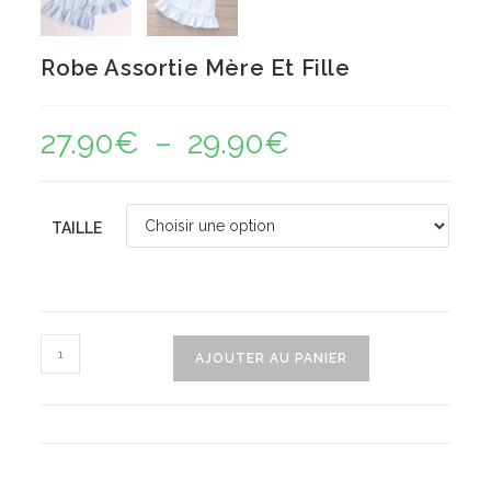
Robe Assortie Mère Et Fille
27.90
€
–
29.90
€
Plage
de
prix :
27.90€
à
29.90€
TAILLE
quantité
AJOUTER AU PANIER
de
Robe
Assortie
Mère
Et