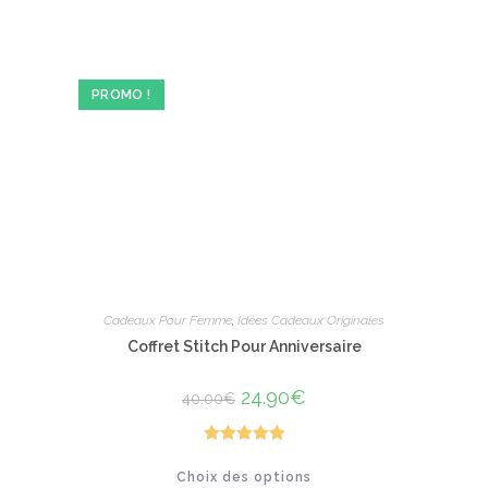
plusieurs
variations.
Les
options
peuvent
être
PROMO !
choisies
sur
la
page
du
produit
Cadeaux Pour Femme
,
Idées Cadeaux Originales
Coffret Stitch Pour Anniversaire
Le
24.90
€
Le
40.00
€
prix
prix
initial
actuel
était :
est :
40.00€.
24.90€.
Note
5.00
Ce
Choix des options
produit
sur 5