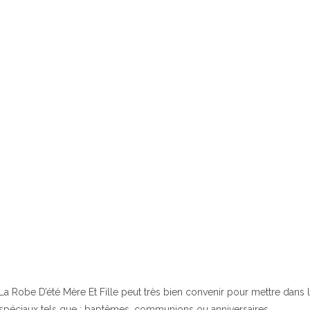
La Robe D’été Mère Et Fille peut très bien convenir pour mettre dan
spéciaux tels que : baptêmes, communions ou anniversaires.