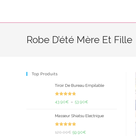
Skip
to
content
Robe D’été Mère Et Fille
Top Produits
Tiroir De Bureau Empilable
Note
4.88
Plage
43.90
€
–
53.90
€
sur 5
de
Masseur Shiatsu Electrique
prix :
43.90€
Note
5.00
Le
Le
à
120.00
€
59.90
€