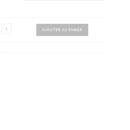
quantité
AJOUTER AU PANIER
de
Robe
D'été
Mère
Et
Fille