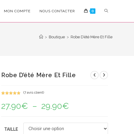
TOGGLE
MON COMPTE
NOUS CONTACTER
0
WEBSITE
>
Boutique
>
Robe D’été Mère Et Fille
SEARCH
Robe D’été Mère Et Fille
(
7
avis client)
Noté
7
5.00
27.90
€
–
29.90
€
Plage
sur 5
de
basé sur
prix :
notations
27.90€
à
client
29.90€
TAILLE