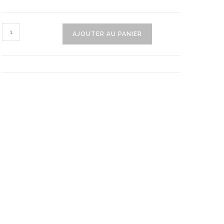
quantité
AJOUTER AU PANIER
de
Singe
Peluche
Accrochable