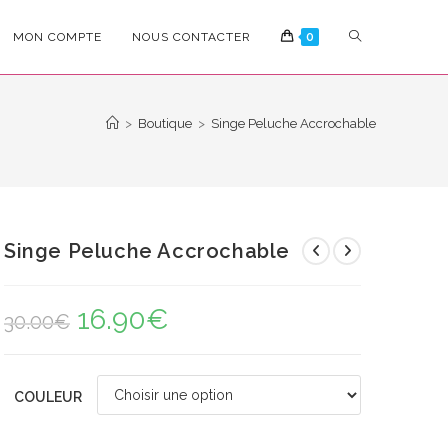
TOGGLE
MON COMPTE
NOUS CONTACTER
0
WEBSITE
>
Boutique
>
Singe Peluche Accrochable
SEARCH
Singe Peluche Accrochable
16.90
€
Le
Le
30.00
€
prix
prix
initial
actuel
était :
est :
30.00€.
16.90€.
COULEUR