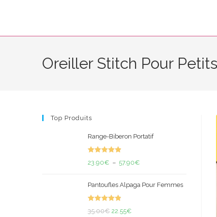
Skip
to
content
Oreiller Stitch Pour Peti
Top Produits
Range-Biberon Portatif
Note
5.00
Plage
23.90
€
–
57.90
€
sur 5
de
Pantoufles Alpaga Pour Femmes
prix :
23.90€
Note
4.95
Le
Le
à
35.00
€
22.55
€