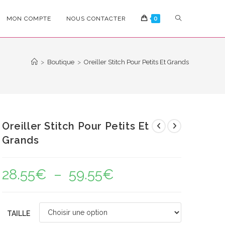
TOGGLE
MON COMPTE
NOUS CONTACTER
0
WEBSITE
>
Boutique
>
Oreiller Stitch Pour Petits Et Grands
SEARCH
Oreiller Stitch Pour Petits Et
Grands
28.55
€
–
59.55
€
Plage
de
prix :
28.55€
à
59.55€
TAILLE