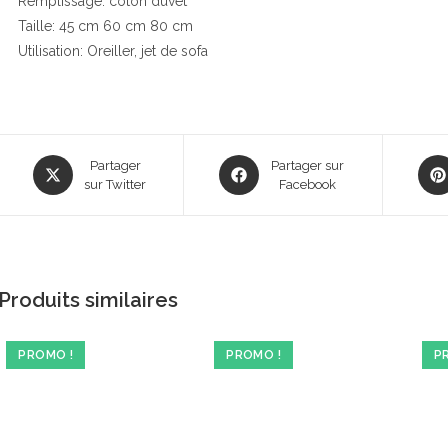
Remplissage: coton duvet
Taille: 45 cm 60 cm 80 cm
Utilisation: Oreiller, jet de sofa
Opens
Opens
Ope
Partager
Partager sur
in
sur Twitter
in
Facebook
in
a
a
a
new
new
new
window
window
win
Produits similaires
PROMO !
PROMO !
P