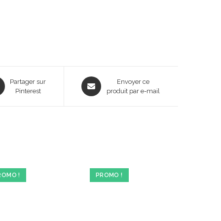
ns
Opens
Partager sur
Envoyer ce
Pinterest
in
produit par e-mail
a
new
dow
window
ROMO !
PROMO !