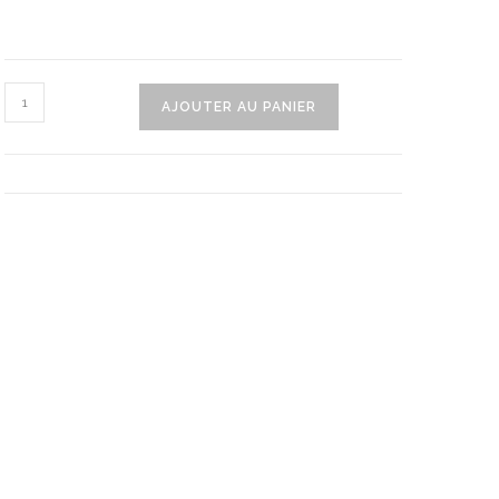
quantité
AJOUTER AU PANIER
de
Oreiller
Stitch
Pour
Petits
Et
Grands