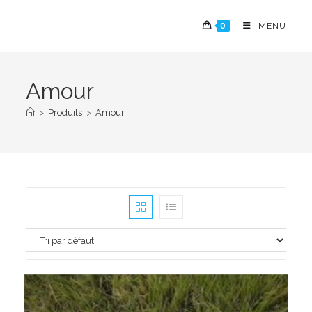
Skip
to
0
MENU
content
Amour
>
Produits
>
Amour