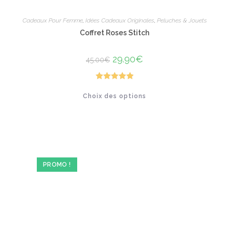
Cadeaux Pour Femme
,
Idées Cadeaux Originales
,
Peluches & Jouets
Coffret Roses Stitch
Le
29.90
€
Le
45.00
€
prix
prix
initial
actuel
était :
est :
45.00€.
29.90€.
Note
5.00
Ce
Choix des options
produit
sur 5
a
plusieurs
variations.
Les
options
peuvent
être
choisies
sur
PROMO !
la
page
du
produit