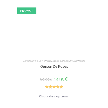
être
choisies
sur
PROMO !
la
page
du
produit
Cadeaux Pour Femme
,
Idées Cadeaux Originales
Ourson De Roses
Le
44.90
€
Le
80.00
€
prix
prix
initial
actuel
était :
est :
80.00€.
44.90€.
Note
5.00
Ce
Choix des options
produit
sur 5
a
plusieurs
variations.