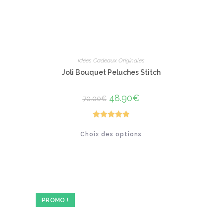
Idées Cadeaux Originales
Joli Bouquet Peluches Stitch
Le
48.90
€
Le
70.00
€
prix
prix
initial
actuel
était :
est :
70.00€.
48.90€.
Note
5.00
Ce
Choix des options
produit
sur 5
a
plusieurs
variations.
Les
options
peuvent
être
choisies
sur
PROMO !
la
page
du