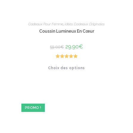
Cadeaux Pour Femme
,
Idées Cadeaux Originales
Coussin Lumineux En Cœur
Le
29.90
€
Le
59.00
€
prix
prix
initial
actuel
était :
est :
59.00€.
29.90€.
Note
5.00
Ce
Choix des options
produit
sur 5
a
plusieurs
variations.
Les
options
peuvent
être
choisies
sur
PROMO !
la
page
du
produit